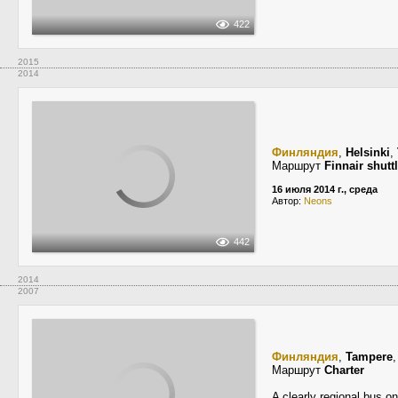
422
2015
2014
Финляндия
,
Helsinki
,
Маршрут
Finnair shutt
16 июля 2014 г., среда
Автор:
Neons
442
2014
2007
Финляндия
,
Tampere
Маршрут
Charter
A clearly regional bus on