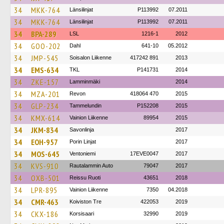
34
MKK-764
Länsilinjat
P113992
07.2011
34
MKK-764
Länsilinjat
P113992
07.2011
34
BPA-289
LSL
1216-1
2012
34
GOO-202
Dahl
641-10
05.2012
34
JMP-545
Soisalon Liikenne
417242 891
2013
34
EMS-634
TKL
P141731
2014
34
ZKE-157
Lamminmäki
2014
34
MZA-201
Revon
418064 470
2015
34
GLP-234
Tammelundin
P152208
2015
34
KMX-614
Vainion Liikenne
89954
2015
34
JKM-834
Savonlinja
2017
34
EOH-957
Porin Linjat
2017
34
MOS-645
Ventoniemi
17EVE0047
2017
34
KVS-910
Rautalammin Auto
79047
2017
34
OXB-501
Reissu Ruoti
43651
2018
34
LPR-895
Vainion Liikenne
7350
04.2018
34
CMR-463
Koiviston Tre
422053
2019
34
CKX-186
Korsisaari
32990
2019