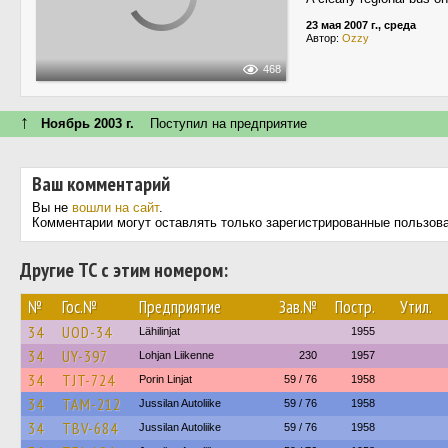
23 мая 2007 г., среда
Автор:
Ozzy
468
↑
Ноябрь 2003 г.
Поступил на предприятие
Ваш комментарий
Вы не
вошли на сайт
.
Комментарии могут оставлять только зарегистрированные пользов
Другие ТС с этим номером:
№
Гос.№
Предприятие
Зав.№
Постр.
Утил.
34
UOD-34
Lähilinjat
1955
34
UY-397
Lohjan Liikenne
230
1957
34
TJT-724
Porin Linjat
59 / 76
1958
34
TAM-212
Jussilan Autoliike
59 / 76
1958
34
TBV-684
Jussilan Autoliike
59 / 76
1958