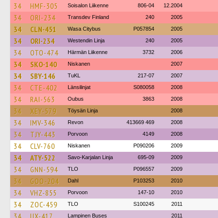
34
HMF-305
Soisalon Liikenne
806-04
12.2004
34
ORI-234
Transdev Finland
240
2005
34
CLN-451
Wasa Citybus
P057854
2005
34
ORI-234
Westendin Linja
240
2005
34
OTO-474
Härmän Liikenne
3732
2006
34
SKO-140
Niskanen
2007
34
SBY-146
TuKL
217-07
2007
34
CTE-402
Länsilinjat
S080058
2008
34
RAI-563
Oubus
3863
2008
34
XEY-579
Töysän Linja
2008
34
IMV-346
Revon
413669 469
2008
34
TJY-443
Porvoon
4149
2008
34
CLV-760
Niskanen
P090206
2009
34
ATY-522
Savo-Karjalan Linja
695-09
2009
34
GNN-594
TLO
P096557
2009
34
GOO-204
Dahl
P103253
2010
34
VHZ-855
Porvoon
147-10
2010
34
ZOC-459
TLO
S100245
2011
34
IJX-417
Lampinen Buses
2011