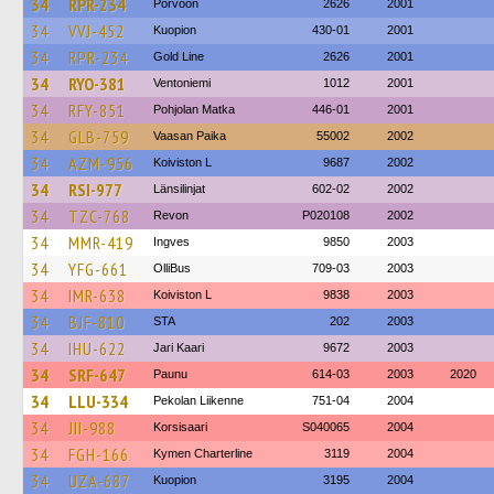
34
RPR-234
Porvoon
2626
2001
34
VVJ-452
Kuopion
430-01
2001
34
RPR-234
Gold Line
2626
2001
34
RYO-381
Ventoniemi
1012
2001
34
RFY-851
Pohjolan Matka
446-01
2001
34
GLB-759
Vaasan Paika
55002
2002
34
AZM-956
Koiviston L
9687
2002
34
RSI-977
Länsilinjat
602-02
2002
34
TZC-768
Revon
P020108
2002
34
MMR-419
Ingves
9850
2003
34
YFG-661
OlliBus
709-03
2003
34
IMR-638
Koiviston L
9838
2003
34
BJF-810
STA
202
2003
34
IHU-622
Jari Kaari
9672
2003
34
SRF-647
Paunu
614-03
2003
2020
34
LLU-334
Pekolan Liikenne
751-04
2004
34
JII-988
Korsisaari
S040065
2004
34
FGH-166
Kymen Charterline
3119
2004
34
UZA-687
Kuopion
3195
2004