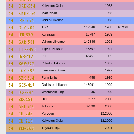
34
ORK-534
Koiviston Oulu
1988
34
KKH-834
Makkonen
1988
34
IBR-734
Vekka Liikenne
1988
34
OFV-204
TLO
147346
1988
10.2018
34
IFB-379
Korsisaari
13787
1989
34
GAR-581
Vainion Liikenne
147886
1991
34
TTZ-498
Ingves Bussar
148307
1994
34
IGR-417
LSL
148451
1995
34
XGV-622
Pekolan Liikenne
1997
34
RGY-492
Lampinen Buses
1997
34
BZK-614
Porin Linjat
458
1998
34
GCS-417
Oulaisten Liikenne
148991
1999
34
JCX-997
Westendin Linja
36
1999
34
ZIX-181
HelB
8527
2000
34
GEJ-368
Jalobus
97338
2000
34
CIJ-246
Porvoon
12.2000
34
CIJ-219
Koiviston Oulu
12.2000
34
YEF-768
Töysän Linja
2001