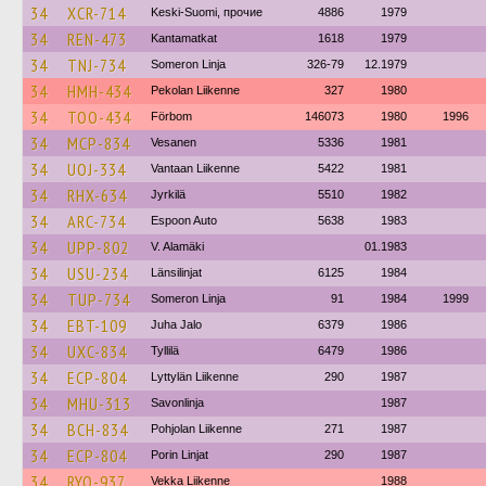
34
XCR-714
Keski-Suomi, прочие
4886
1979
34
REN-473
Kantamatkat
1618
1979
34
TNJ-734
Someron Linja
326-79
12.1979
34
HMH-434
Pekolan Liikenne
327
1980
34
TOO-434
Förbom
146073
1980
1996
34
MCP-834
Vesanen
5336
1981
34
UOJ-334
Vantaan Liikenne
5422
1981
34
RHX-634
Jyrkilä
5510
1982
34
ARC-734
Espoon Auto
5638
1983
34
UPP-802
V. Alamäki
01.1983
34
USU-234
Länsilinjat
6125
1984
34
TUP-734
Someron Linja
91
1984
1999
34
EBT-109
Juha Jalo
6379
1986
34
UXC-834
Tyllilä
6479
1986
34
ECP-804
Lyttylän Liikenne
290
1987
34
MHU-313
Savonlinja
1987
34
BCH-834
Pohjolan Liikenne
271
1987
34
ECP-804
Porin Linjat
290
1987
34
RYO-937
Vekka Liikenne
1988