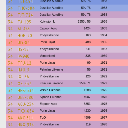
34
TEJ-194
Jussilan Autoliike
59 / 76
1958
34
THO-684
Jussilan Autoliike
59 / 76
1958
34
TJT-724
Jussilan Autoliike
59 / 76
1958
34
TA-193
Koiviston L
2353 / 58
1958
34
AI-443
Espoon Auto
1424
1963
34
HOH-20
Yhdysliikenne
163
1964
34
UIY-84
Porin Linjat
488
1965
34
IJS-12
Yhdysliikenne
611
1967
34
IV-940
Ventoniemi
335
1969
34
TFU-12
Porin Linjat
99
1971
34
HAU-5
Pekolan Liikenne
56
1971
34
IXJ-56
Yhdysliikenne
126
1972
34
OS-437
Kainuun Liikenne
258 / 71
1972
34
HEB-334
Vekka Liikenne
1288
1975
34
UEE-580
Sipoon Liikenne
4007
1975
34
ACU-234
Espoon Auto
3851
1975
34
TXX-634
Porin Linjat
4230
1976
34
AKC-311
TLO
4599
1977
34
HKX-934
Yhdysliikenne
119
1978