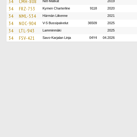
34
CMH-808
Net-Matkat
2019
34
FRZ-753
Kymen Charterline
9118
2020
34
NML-534
Härmän Liikenne
2021
34
NOC-904
V-S Bussipalvelut
36509
2025
34
LTL-943
Lamminmäki
2025
34
FSV-421
Savo-Karjalan Linja
04Y4
04.2026