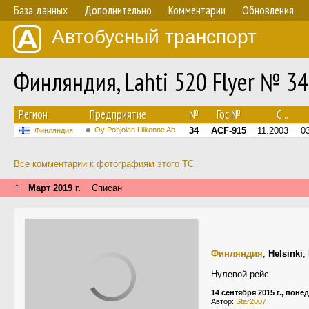
База данных
Дополнительно
Комментарии
Обновления
Автобусный транспорт
Финляндия, Lahti 520 Flyer № 34
Регион
Предприятие
№
Гос.№
С...
Oy Pohjolan Liikenne Ab
34
ACF-915
11.2003
0
Финляндия
Все комментарии к фотографиям этого ТС
↑
Март 2019 г.
Списан
Финляндия
,
Helsinki
,
Нулевой рейс
14 сентября 2015 г., пон
Автор:
Star2007