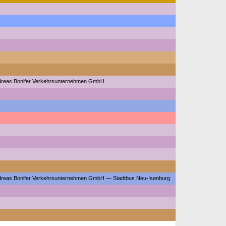
reas Bonifer Verkehrsunternehmen GmbH
reas Bonifer Verkehrsunternehmen GmbH — Stadtbus Neu-Isenburg