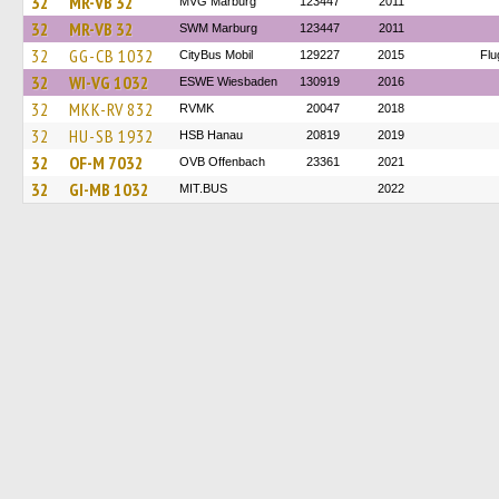
32
MR-VB 32
MVG Marburg
123447
2011
32
MR-VB 32
SWM Marburg
123447
2011
32
GG-CB 1032
CityBus Mobil
129227
2015
Flu
32
WI-VG 1032
ESWE Wiesbaden
130919
2016
32
MKK-RV 832
RVMK
20047
2018
32
HU-SB 1932
HSB Hanau
20819
2019
32
OF-M 7032
OVB Offenbach
23361
2021
32
GI-MB 1032
MIT.BUS
2022