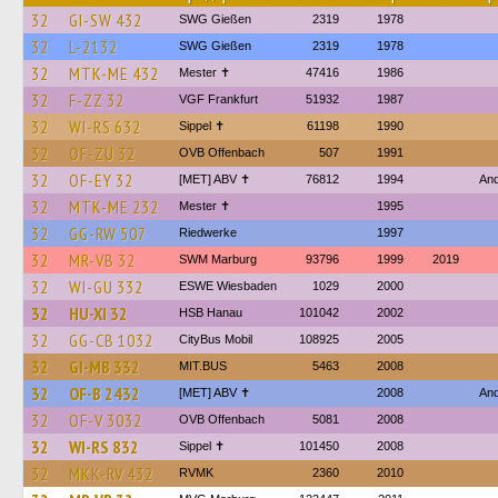
32
GI-SW 432
SWG Gießen
2319
1978
32
L-2132
SWG Gießen
2319
1978
32
MTK-ME 432
Mester ✝
47416
1986
32
F-ZZ 32
VGF Frankfurt
51932
1987
32
WI-RS 632
Sippel ✝︎
61198
1990
32
OF-ZU 32
OVB Offenbach
507
1991
32
OF-EY 32
[MET] ABV ✝
76812
1994
And
32
MTK-ME 232
Mester ✝
1995
32
GG-RW 507
Riedwerke
1997
32
MR-VB 32
SWM Marburg
93796
1999
2019
32
WI-GU 332
ESWE Wiesbaden
1029
2000
32
HU-XI 32
HSB Hanau
101042
2002
32
GG-CB 1032
CityBus Mobil
108925
2005
32
GI-MB 332
MIT.BUS
5463
2008
32
OF-B 2432
[MET] ABV ✝
2008
And
32
OF-V 3032
OVB Offenbach
5081
2008
32
WI-RS 832
Sippel ✝︎
101450
2008
32
MKK-RV 432
RVMK
2360
2010