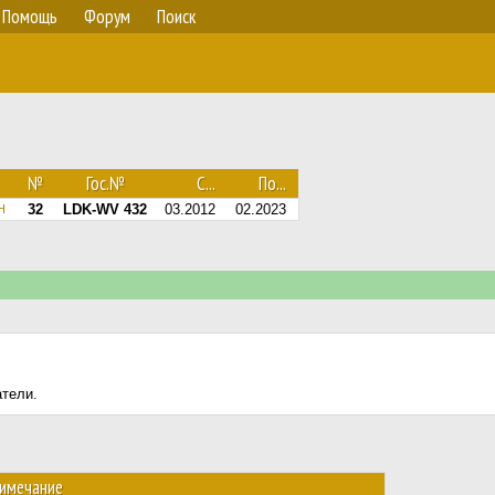
Помощь
Форум
Поиск
№
Гос.№
С...
По...
32
LDK-WV 432
03.2012
02.2023
H
атели.
имечание