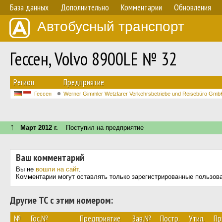
База данных
Дополнительно
Комментарии
Обновления
Автобусный транспорт
Гессен, Volvo 8900LE № 32
Регион
Предприятие
Гессен
Werner Gimmler Wetzlarer Verkehrsbetriebe und Reisebüro Gmb
↑
Март 2012 г.
Поступил на предприятие
Ваш комментарий
Вы не
вошли на сайт
.
Комментарии могут оставлять только зарегистрированные пользов
Другие ТС с этим номером:
№
Гос.№
Предприятие
Зав.№
Постр.
Утил.
Пр