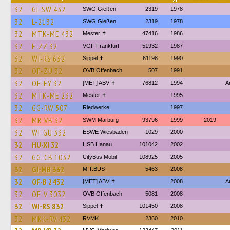
32
GI-SW 432
SWG Gießen
2319
1978
32
L-2132
SWG Gießen
2319
1978
32
MTK-ME 432
Mester ✝
47416
1986
32
F-ZZ 32
VGF Frankfurt
51932
1987
32
WI-RS 632
Sippel ✝︎
61198
1990
32
OF-ZU 32
OVB Offenbach
507
1991
32
OF-EY 32
[MET] ABV ✝
76812
1994
A
32
MTK-ME 232
Mester ✝
1995
32
GG-RW 507
Riedwerke
1997
32
MR-VB 32
SWM Marburg
93796
1999
2019
32
WI-GU 332
ESWE Wiesbaden
1029
2000
32
HU-XI 32
HSB Hanau
101042
2002
32
GG-CB 1032
CityBus Mobil
108925
2005
32
GI-MB 332
MIT.BUS
5463
2008
32
OF-B 2432
[MET] ABV ✝
2008
A
32
OF-V 3032
OVB Offenbach
5081
2008
32
WI-RS 832
Sippel ✝︎
101450
2008
32
MKK-RV 432
RVMK
2360
2010