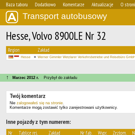
Baza taboru
Dodatkowo
Komentarze
Aktualizacje
O stron
Transport autobusowy
Hesse, Volvo 8900LE Nr 32
Region
Zakład
Hesse
Werner Gimmler Wetzlarer Verkehrsbetriebe und Reisebüro Gmb
↑
Marzec 2012 r.
Przybył do zakładu
Twój komentarz
Nie
zalogowałeś się na stronie
.
Komentarze mogą zostawić tylko zarejestrowani użytkownicy.
Inne pojazdy z tym numerem:
Nr
Tablice rej.
Zakład
Nr fab.
Wypr.
Zezłom.
N