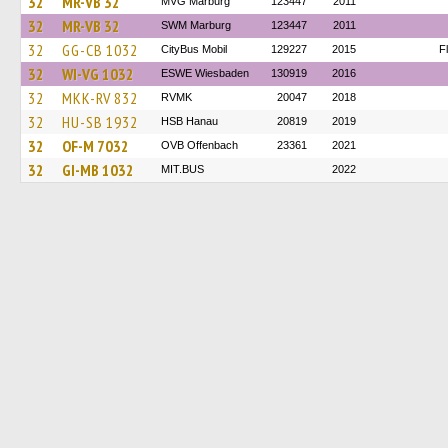
32
MR-VB 32
MVG Marburg
123447
2011
32
MR-VB 32
SWM Marburg
123447
2011
32
GG-CB 1032
CityBus Mobil
129227
2015
F
32
WI-VG 1032
ESWE Wiesbaden
130919
2016
32
MKK-RV 832
RVMK
20047
2018
32
HU-SB 1932
HSB Hanau
20819
2019
32
OF-M 7032
OVB Offenbach
23361
2021
32
GI-MB 1032
MIT.BUS
2022