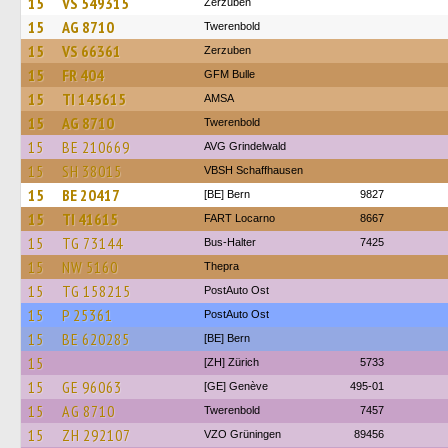
15
VS 549315
Zerzuben
15
AG 8710
Twerenbold
15
VS 66361
Zerzuben
15
FR 404
GFM Bulle
15
TI 145615
AMSA
15
AG 8710
Twerenbold
15
BE 210669
AVG Grindelwald
15
SH 38015
VBSH Schaffhausen
15
BE 20417
[BE] Bern
9827
15
TI 41615
FART Locarno
8667
15
TG 73144
Bus-Halter
7425
15
NW 5160
Thepra
15
TG 158215
PostAuto Ost
15
P 25361
PostAuto Ost
15
BE 620285
[BE] Bern
15
[ZH] Zürich
5733
15
GE 96063
[GE] Genève
495-01
15
AG 8710
Twerenbold
7457
15
ZH 292107
VZO Grüningen
89456