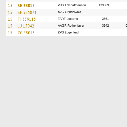
15
SH 38015
VBSH Schaffhausen
133069
15
BE 525871
AVG Grindelwald
15
TI 339115
FART Locarno
3361
15
LU 15042
AAGR Rothenburg
3942
15
ZG 88015
ZVB Zugerland