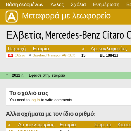
Βάση δεδομένων
Άλλες
Σχόλια
Ενημέρωση
Β
Μεταφορά με λεωφορείο
Ελβετία, Mercedes-Benz Citaro C
Περιοχή
Εταιρία
#
Αρ. κυκλοφορίας
15
BL 198413
Ελβετία
Baselland Transport AG (BLT)
↑
2012 г.
Έφτασε στην εταιρεία
Το σχόλιό σας
You need to
log in
to write comments.
Άλλα οχήματα με τον ίδιο αριθμό:
#
Αρ. κυκλοφορίας
Εταιρία
Σειρ. αρ.
Κατασ