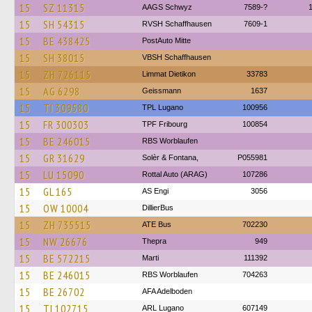
15
SZ 11315
AAGS Schwyz
7589-?
15
SH 54315
RVSH Schaffhausen
7609-1
15
BE 438425
PostAuto Mitte
15
SH 38015
VBSH Schaffhausen
15
ZH 726115
Limmat Dietikon
33783
15
AG 6298
Geissmann
1637
15
TI 309580
TPL Lugano
100956
15
FR 300303
TPF Fribourg
100854
15
BE 246015
RBS Worblaufen
15
GR 31629
Solèr & Fontana,
P055981
15
LU 15090
Rottal Auto (ARAG)
107286
15
GL 165
AS Engi
3056
15
OW 10004
DillierBus
15
ZH 735515
ATE Bus
702230
15
NW 26676
Thepra
949
15
BE 572215
Marti
111392
15
BE 246015
RBS Worblaufen
704263
15
BE 26702
AFA Adelboden
15
TI 102715
ARL Lugano
607149