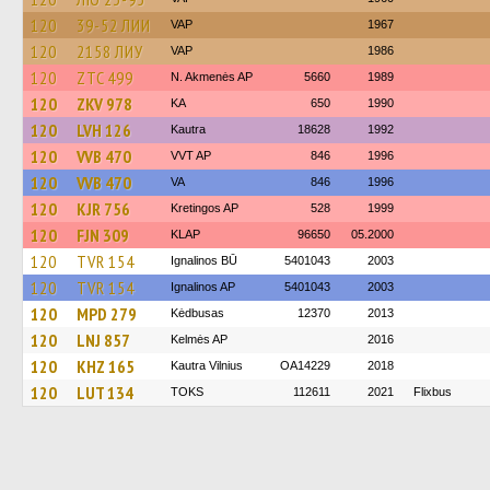
120
39-52 ЛИИ
VAP
1967
120
2158 ЛИУ
VAP
1986
120
ZTC 499
N. Akmenės AP
5660
1989
120
ZKV 978
KA
650
1990
120
LVH 126
Kautra
18628
1992
120
VVB 470
VVT AP
846
1996
120
VVB 470
VA
846
1996
120
KJR 756
Kretingos AP
528
1999
120
FJN 309
KLAP
96650
05.2000
120
TVR 154
Ignalinos BŪ
5401043
2003
120
TVR 154
Ignalinos AP
5401043
2003
120
MPD 279
Kėdbusas
12370
2013
120
LNJ 857
Kelmės AP
2016
120
KHZ 165
Kautra Vilnius
OA14229
2018
120
LUT 134
TOKS
112611
2021
Flixbus