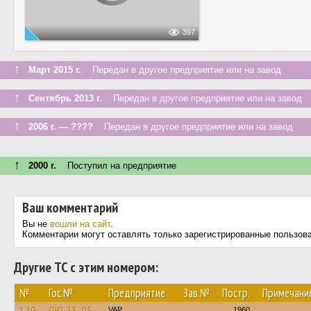
397
↑
Март 2015 г.
Передан в другое предприятие или на завод
↑
Сентябрь 2013 г.
Передан в другое предприятие или на завод
↑
2006 г. — ????
Передан в другое предприятие или на завод
↑
2000 г.
Поступил на предприятие
Ваш комментарий
Вы не
вошли на сайт
.
Комментарии могут оставлять только зарегистрированные пользов
Другие ТС с этим номером:
№
Гос.№
Предприятие
Зав.№
Постр.
Примечани
120
ЛЮ 23-95
VAP
1960