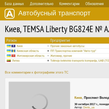
База данных
Дополнительно
Комментарии
Обновления
Автобусный транспорт
Киев, TEMSA Liberty BG824E № A
Регион
Предприятие
Киев
Прочие заказные автобусы
Киевская область
ПП Транспортна компанія "Авто-тур"
Житомирская область
Житомир, прочие
Литва
Tolimojo keleivinio transporto kompanija, UAB (T
Все комментарии к фотографиям этого ТС
Киев
,
Проспект Воло
30 октября 2017 г., понед
Автор:
Denis_ua