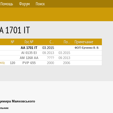
Помощь
Форум
Поиск
A 1701 IT
№
Гос.№
С...
По...
Примечание
AA 1701 IT
03.2015
ФОП Єрченко В. В.
AI 0135 EI
09.2013
03.2015
AM 1268 AA
????
09.2013
120
PVP 655
2000
2006
OKS)
димира Маяковського
ельник