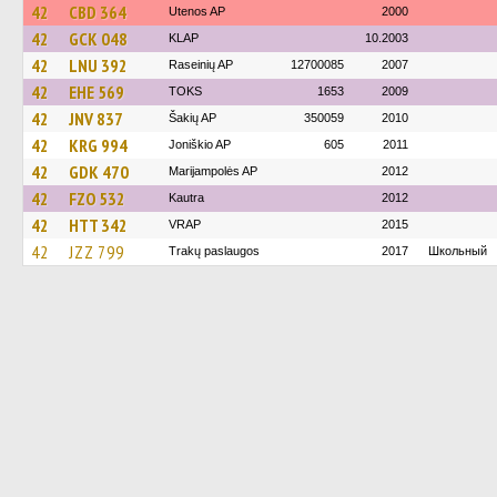
42
CBD 364
Utenos AP
2000
42
GCK 048
KLAP
10.2003
42
LNU 392
Raseinių AP
12700085
2007
42
EHE 569
TOKS
1653
2009
42
JNV 837
Šakių AP
350059
2010
42
KRG 994
Joniškio AP
605
2011
42
GDK 470
Marijampolės AP
2012
42
FZO 532
Kautra
2012
42
HTT 342
VRAP
2015
42
JZZ 799
Trakų paslaugos
2017
Школьный