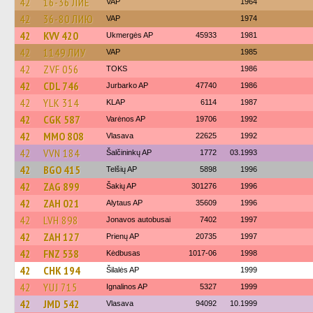
42
16-36 ЛИЕ
VAP
1964
42
36-80 ЛИЮ
VAP
1974
42
KVV 420
Ukmergės AP
45933
1981
42
1149 ЛИУ
VAP
1985
42
ZVF 056
TOKS
1986
42
CDL 746
Jurbarko AP
47740
1986
42
YLK 314
KLAP
6114
1987
42
CGK 587
Varėnos AP
19706
1992
42
MMO 808
Vlasava
22625
1992
42
VVN 184
Šalčininkų AP
1772
03.1993
42
BGO 415
Telšių AP
5898
1996
42
ZAG 899
Šakių AP
301276
1996
42
ZAH 021
Alytaus AP
35609
1996
42
LVH 898
Jonavos autobusai
7402
1997
42
ZAH 127
Prienų AP
20735
1997
42
FNZ 538
Kėdbusas
1017-06
1998
42
CHK 194
Šilalės AP
1999
42
YUJ 715
Ignalinos AP
5327
1999
42
JMD 542
Vlasava
94092
10.1999