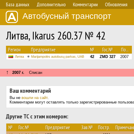
База данных
Дополнительно
Комментарии
Обновления
Автобусный транспорт
Литва, Ikarus 260.37 № 42
Регион
Предприятие
№
Гос.№
По...
42
ZMD 327
2007
Литва
Marijampolės autobusų parkas, UAB
↑
2007 г.
Списан
Ваш комментарий
Вы не
вошли на сайт
.
Комментарии могут оставлять только зарегистрированные пользов
Другие ТС с этим номером:
№
Гос.№
Предприятие
Зав.№
Постр.
Примечан