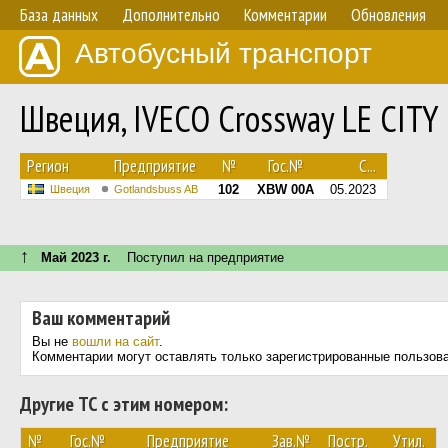
База данных
Дополнительно
Комментарии
Обновления
Автобусный транспорт
Швеция, IVECO Crossway LE CIT
Регион
Предприятие
№
Гос.№
С...
102
XBW 00A
05.2023
Швеция
Gotlandsbuss AB
↑
Май 2023 г.
Поступил на предприятие
Ваш комментарий
Вы не
вошли на сайт
.
Комментарии могут оставлять только зарегистрированные пользов
Другие ТС с этим номером:
№
Гос.№
Предприятие
Зав.№
Постр.
Утил.