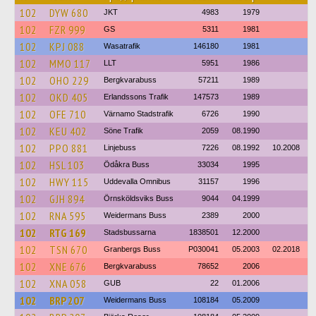
102
DYW 680
JKT
4983
1979
102
FZR 999
GS
5311
1981
102
KPJ 088
Wasatrafik
146180
1981
102
MMO 117
LLT
5951
1986
102
OHO 229
Bergkvarabuss
57211
1989
102
OKD 405
Erlandssons Trafik
147573
1989
102
OFE 710
Värnamo Stadstrafik
6726
1990
102
KEU 402
Söne Trafik
2059
08.1990
102
PPO 881
Linjebuss
7226
08.1992
10.2008
102
HSL 103
Ödåkra Buss
33034
1995
102
HWY 115
Uddevalla Omnibus
31157
1996
102
GJH 894
Örnsköldsviks Buss
9044
04.1999
102
RNA 595
Weidermans Buss
2389
2000
102
RTG 169
Stadsbussarna
1838501
12.2000
102
TSN 670
Granbergs Buss
P030041
05.2003
02.2018
102
XNE 676
Bergkvarabuss
78652
2006
102
XNA 058
GUB
22
01.2006
102
BRP 207
Weidermans Buss
108184
05.2009