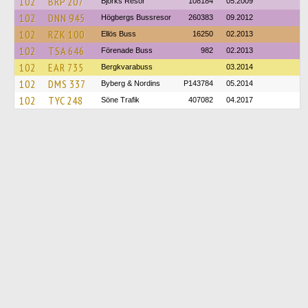
102
BRP 207
Björks Resor
108184
05.2009
102
DNN 945
Högbergs Bussresor
260383
09.2012
102
RZK 100
Ellös Buss
16250
02.2013
102
TSA 646
Förenade Buss
982
02.2013
102
EAR 735
Bergkvarabuss
03.2014
102
DMS 337
Byberg & Nordins
P143784
05.2014
102
TYC 248
Söne Trafik
407082
04.2017