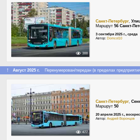
Санкт-Петербург
,
Ули
Маршрут
56 Санкт-Пе
3 сентября 2025 г., среда
Автор:
Domcol10
388
↑
Август 2025 г.
Перенумерован/передан (в пределах предприятия
Санкт-Петербург
,
Сен
Маршрут
50
20 апреля 2025 г., воскре
Автор:
Андрей Воронцов
477