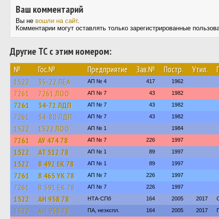
Ваш комментарий
Вы не
вошли на сайт
.
Комментарии могут оставлять только зарегистрированные пользов
Другие ТС с этим номером:
№
Гос.№
Предприятие
Зав.№
Постр.
Утил.
1522
35-22 ЛЕА
АП № 4
417
1962
7261
7261 ЛОО
АП № 7
43
1982
7261
34-72 ЛДП
АП № 7
43
1982
7261
34-80 ЛДП
АП № 7
43
1982
1522
1522 ЛОО
АП № 1
1984
7261
АУ 474 78
АП № 7
226
1997
1522
АТ 512 78
АП № 1
89
1997
1522
В 492 ЕК 78
АП № 1
89
1997
7261
В 465 УК 78
АП № 7
226
1997
7261
В 591 ЕК 78
АП № 7
226
1997
1522
АН 958 78
НТА-СПб
164
2005
2017
1522
АН 958 78
ПА, неэкспл.
164
2005
2017