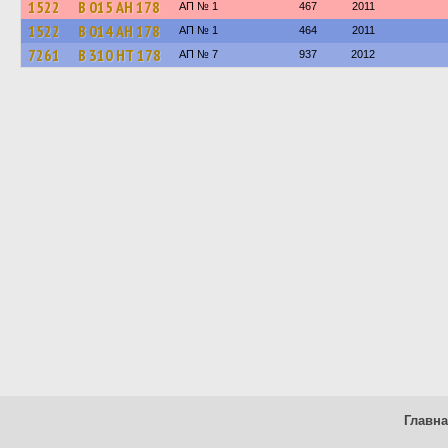
1522
В 015 АН 178
АП № 1
467
2011
1522
В 014 АН 178
АП № 1
464
2011
7261
В 310 НТ 178
АП № 7
937
2012
Главн