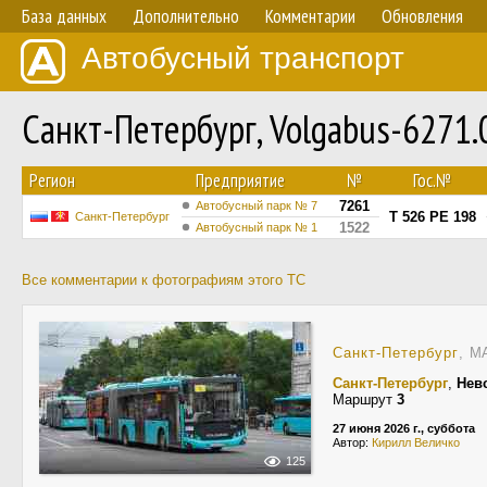
База данных
Дополнительно
Комментарии
Обновления
Автобусный транспорт
Санкт-Петербург, Volgabus-6271
Регион
Предприятие
№
Гос.№
7261
Автобусный парк № 7
Т 526 РЕ 198
Санкт-Петербург
1522
Автобусный парк № 1
Все комментарии к фотографиям этого ТС
Санкт-Петербург
, М
Санкт-Петербург
,
Нев
Маршрут
3
27 июня 2026 г., суббота
Автор:
Кирилл Величко
125