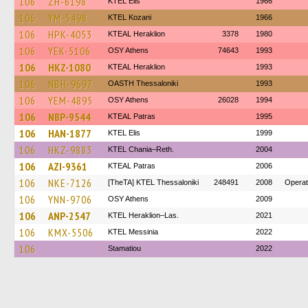
106
ZH-6198
KTEL Elis
1966
106
YM-5498
ΚΤΕL Kozani
1966
106
HPK-4053
KTEAL Heraklion
3378
1980
106
YEK-5106
OSY Athens
74643
1993
106
HKZ-1080
KTEAL Heraklion
1993
106
NBH-9697
OASTH Thessaloniki
1993
106
YEM-4895
OSY Athens
26028
1994
106
NBP-9544
KTEAL Patras
1995
106
HAN-1877
KTEL Elis
1999
106
HKZ-9883
KTEL Chania–Reth.
2004
106
AZI-9361
KTEAL Patras
2006
106
NKE-7126
[TheTA] KTEL Thessaloniki
248491
2008
Operat
106
YNN-9706
OSY Athens
2009
106
ANP-2547
KTEL Heraklion–Las.
2021
106
KMX-5506
KTEL Messinia
2022
106
Stamatiou
2022