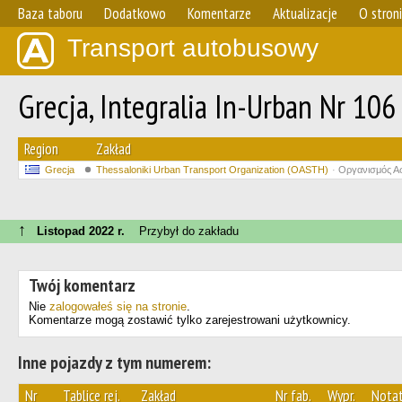
Baza taboru
Dodatkowo
Komentarze
Aktualizacje
O stron
Transport autobusowy
Grecja, Integralia In-Urban Nr 106
Region
Zakład
Grecja
Thessaloniki Urban Transport Organization (OASTH)
Οργανισμός Α
↑
Listopad 2022 r.
Przybył do zakładu
Twój komentarz
Nie
zalogowałeś się na stronie
.
Komentarze mogą zostawić tylko zarejestrowani użytkownicy.
Inne pojazdy z tym numerem:
Nr
Tablice rej.
Zakład
Nr fab.
Wypr.
Nota