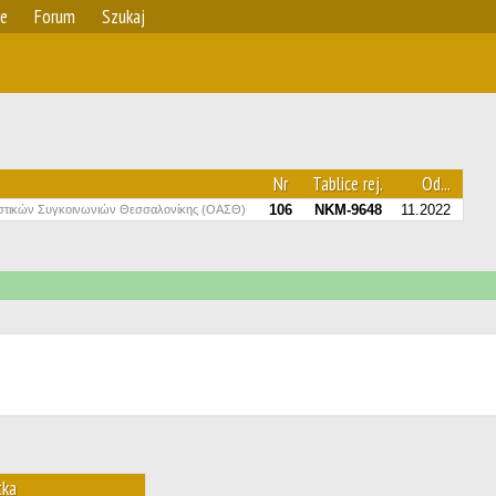
ie
Forum
Szukaj
Nr
Tablice rej.
Od...
106
NKM-9648
11.2022
στικών Συγκοινωνιών Θεσσαλονίκης (ΟΑΣΘ)
tka