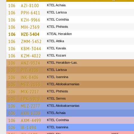
106
AZI-8100
KTEL Achaia
106
PPH-6411
KTEL Larissa
106
KZH-9966
KTEL Corinthia
106
MIH-2369
ΚΤΕL Phthiotis
106
HZE-3404
KTEAL Heraklion
106
ZMM-5452
KΤΕL Αttika
106
KBM-3044
KTEL Kavala
106
KZM-4022
ΚΤΕL Kozani
106
ANZ-9324
KTEL Heraklion–Las.
106
PIT-4206
KTEL Larissa
106
INK-8406
KTEL Ioannina
106
MEZ-2153
KTEL Aitoloakarnanias
106
MIX-2217
ΚΤΕL Phthiotis
106
EPK-5979
KTEL Serres
106
MEZ-2277
KTEL Aitoloakarnanias
106
AXN-6200
KTEL Achaia
106
AXM-4499
KTEL Corinthia
106
IB-1494
KTEL Ioannina