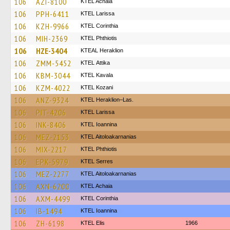
106
AZI-8100
KTEL Achaia
106
PPH-6411
KTEL Larissa
106
KZH-9966
KTEL Corinthia
106
MIH-2369
ΚΤΕL Phthiotis
106
HZE-3404
KTEAL Heraklion
106
ZMM-5452
KΤΕL Αttika
106
KBM-3044
KTEL Kavala
106
KZM-4022
ΚΤΕL Kozani
106
ANZ-9324
KTEL Heraklion–Las.
106
PIT-4206
KTEL Larissa
106
INK-8406
KTEL Ioannina
106
MEZ-2153
KTEL Aitoloakarnanias
106
MIX-2217
ΚΤΕL Phthiotis
106
EPK-5979
KTEL Serres
106
MEZ-2277
KTEL Aitoloakarnanias
106
AXN-6200
KTEL Achaia
106
AXM-4499
KTEL Corinthia
106
IB-1494
KTEL Ioannina
106
ZH-6198
KTEL Elis
1966