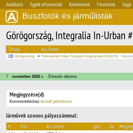
Adatbázis
Egyéb információk
Kommentek
Frissítések
Súgó
Buszfotók és járműlisták
Görögország, Integralia In-Urban 
Térség
ksz./üzem
Görögország
Thessaloniki Urban Transport Organization (OASTH)
Οργανι
↑
november 2022 г.
Érkezés dátuma
Megjegyzése(d)
Kommenteléshez
be kell jelentkezni
.
Járművek azonos pályaszámmal:
#
frsz.
ksz./üzem
gysz.
Gy.
Megjeg