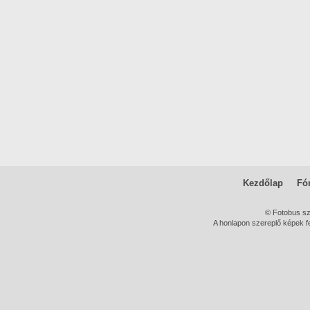
Kezdőlap
Fó
© Fotobus s
A honlapon szereplő képek fe