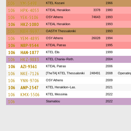
106
YM-5498
ΚΤΕL Kozani
1966
106
HPK-4053
KTEAL Heraklion
3378
1980
106
YEK-5106
OSY Athens
74643
1993
106
HKZ-1080
KTEAL Heraklion
1993
106
NBH-9697
OASTH Thessaloniki
1993
106
YEM-4895
OSY Athens
26028
1994
106
NBP-9544
KTEAL Patras
1995
106
HAN-1877
KTEL Elis
1999
106
HKZ-9883
KTEL Chania–Reth.
2004
106
AZI-9361
KTEAL Patras
2006
106
NKE-7126
[TheTA] KTEL Thessaloniki
248491
2008
Operatin
106
YNN-9706
OSY Athens
2009
106
ANP-2547
KTEL Heraklion–Las.
2021
106
KMX-5506
KTEL Messinia
2022
106
Stamatiou
2022