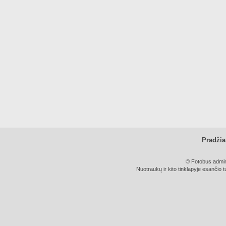
Pradžia
© Fotobus admini
Nuotraukų ir kito tinklapyje esančio t