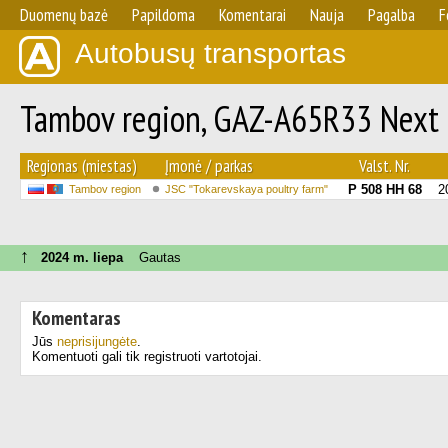
Duomenų bazė
Papildoma
Komentarai
Nauja
Pagalba
F
Autobusų transportas
Tambov region, GAZ-A65R33 Next 
Regionas (miestas)
Įmonė / parkas
Valst. Nr.
Р 508 НН 68
2
Tambov region
JSC "Tokarevskaya poultry farm"
↑
2024 m. liepa
Gautas
Komentaras
Jūs
neprisijungėte
.
Komentuoti gali tik registruoti vartotojai.