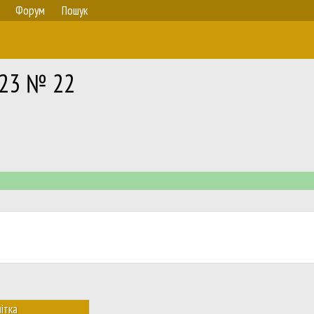
Форум
Пошук
323 № 22
ітка