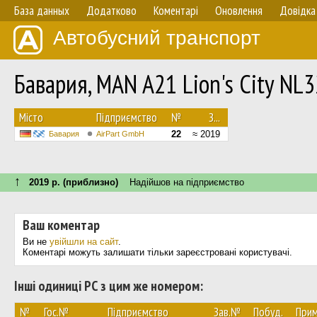
База данных
Додатково
Коментарі
Оновлення
Довідка
Автобусний транспорт
Бавария, MAN A21 Lion's City NL
Мiсто
Підприємство
№
З...
22
≈ 2019
Бавария
AirPart GmbH
↑
2019 р. (приблизно)
Надійшов на підприємство
Ваш коментар
Ви не
увійшли на сайт
.
Коментарі можуть залишати тільки зареєстровані користувачі.
Інші одиниці РС з цим же номером:
№
Гос.№
Підприємство
Зав.№
Побуд.
Прим