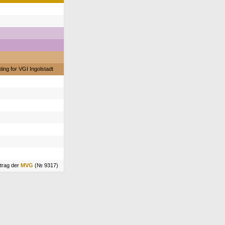
ing for VGI Ingolstadt
ftrag der
MVG
(№ 9317)