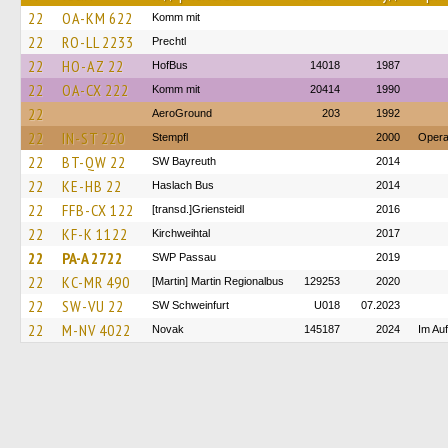
22
OA-KM 622
Komm mit
22
RO-LL 2233
Prechtl
22
HO-AZ 22
HofBus
14018
1987
22
OA-CX 222
Komm mit
20414
1990
22
AeroGround
203
1992
22
IN-ST 220
Stempfl
2000
Operat
22
BT-QW 22
SW Bayreuth
2014
22
KE-HB 22
Haslach Bus
2014
22
FFB-CX 122
[transd.]Griensteidl
2016
22
KF-K 1122
Kirchweihtal
2017
22
PA-A 2722
SWP Passau
2019
22
KC-MR 490
[Martin] Martin Regionalbus
129253
2020
22
SW-VU 22
SW Schweinfurt
U018
07.2023
22
M-NV 4022
Novak
145187
2024
Im Au