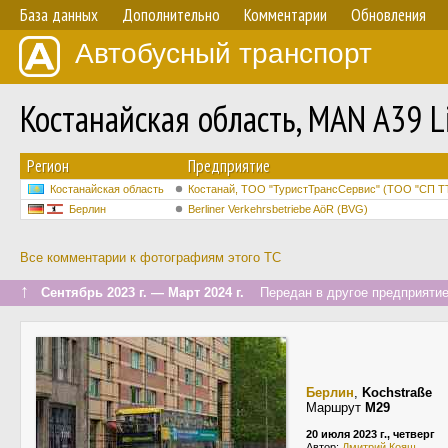
База данных
Дополнительно
Комментарии
Обновления
Автобусный транспорт
Костанайская область, MAN A39 L
Регион
Предприятие
Костанайская область
Костанай, ТОО "ТуристТрансСервис" (ТОО "СП TT
Берлин
Berliner Verkehrsbetriebe AöR (BVG)
Все комментарии к фотографиям этого ТС
↑
Сентябрь 2023 г. — Март 2024 г.
Передан в другое предприятие 
Берлин
,
Kochstraße
Маршрут
M29
20 июля 2023 г., четверг
Автор:
Дмитрий Кояш