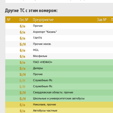
Другие ТС с этим номером:
№
Гос.№
Предприятие
Зав.№
П
б/н
Прочие
б/н
Аэропорт "Казань"
б/н
ТАНТК
Б/Н
Прочие неизв.
б/н
HGL
б/н
Мосфильм
б/н
ПАО «НЕФАЗ»
Б/н
Дилеры
Б/Н
Прочие
Б/Н
Служебные-Яс
Б/Н
Служебные-Яс
Б/Н
Свердловская область: прочие
Б/Н
Школьные и университетские автобусы
б/н
Николаев, прочие
б/н
Автобусы частные