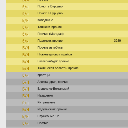
б/н
Приют в Бурцево
б/н
Приют в Бурцево
Б/Н
Колодяжне
б/н
Ташкент, прочие
б/н
Прочие (Магадан)
б/н
Подольск прочие
3289
Б/Н
Прочие автобусы
Б/Н
Нижневартовск и район
Б/Н
Екатеринбург: прочие
Б/Н
Тюменская область: прочие
б/н
Крестцы
Б/Н
Александрия, прочие
Б/Н
Владимир-Волынский
Б/Н
Назаренко
б/н
Ритуальные
Б/Н
Ивдельский: прочие
Б/Н
Служебные-Яс
б/н
Прочие