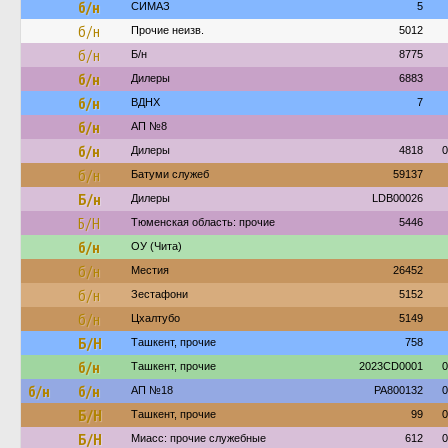
б/н
СИМАЗ
5
б/н
Прочие неизв.
5012
б/н
Б/н
8775
б/н
Дилеры
6883
б/н
ВДНХ
7
б/н
АП №8
б/н
Дилеры
4818
0
б/н
Батуми служеб
59137
Б/н
Дилеры
LDB00026
Б/Н
Тюменская область: прочие
5446
б/н
ОУ (Чита)
б/н
Местия
26452
б/н
Зестафони
5152
б/н
Цхалтубо
5149
Б/Н
Ташкент, прочие
758
б/н
Ташкент, прочие
2023CD0001
0
б/н
б/н
АП №18
PA800132
0
Б/Н
Ташкент, прочие
99
0
Б/Н
Миасс: прочие служебные
612
0