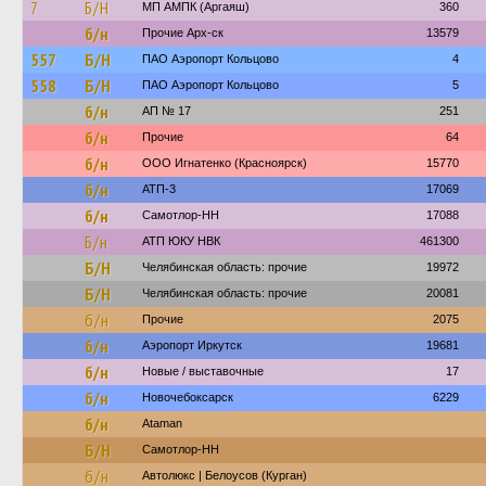
7
Б/Н
МП АМПК (Аргаяш)
360
б/н
Прочие Арх-ск
13579
557
Б/Н
ПАО Аэропорт Кольцово
4
558
Б/Н
ПАО Аэропорт Кольцово
5
б/н
АП № 17
251
б/н
Прочие
64
б/н
ООО Игнатенко (Красноярск)
15770
б/н
АТП-3
17069
б/н
Самотлор-НН
17088
Б/н
АТП ЮКУ НВК
461300
Б/Н
Челябинская область: прочие
19972
Б/Н
Челябинская область: прочие
20081
б/н
Прочие
2075
б/н
Аэропорт Иркутск
19681
б/н
Новые / выставочные
17
б/н
Новочебоксарск
6229
б/н
Ataman
Б/Н
Самотлор-НН
б/н
Автолюкс | Белоусов (Курган)