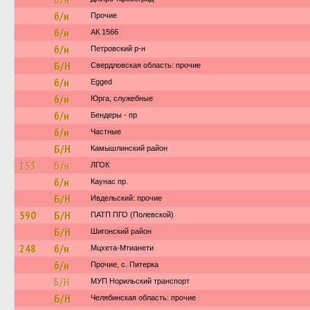
б/н
Прочие
б/н
АК 1566
б/н
Петровский р-н
Б/Н
Свердловская область: прочие
б/н
Egged
б/н
Юрга, служебные
б/н
Бендеры - пр
б/н
Частные
Б/Н
Камышлинский район
153
б/н
ЛГОК
б/н
Каунас пр.
Б/Н
Ивдельский: прочие
590
Б/Н
ПАТП ПГО (Полевской)
Б/Н
Шигонский район
248
б/н
Мцхета-Мтианети
б/н
Прочие, с. Питерка
Б/Н
МУП Норильский транспорт
Б/Н
Челябинская область: прочие