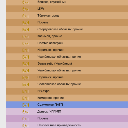
б/н
Бишкек, служебные
б/н
LKW
б/н
Тбилиси город
Б/Н
Прочие
Б/Н
Свердловская область: прочие
б/н
Касимов, прочие
б/н
Прочие автобусы
Б/Н
Норильск: прочие
Б/Н
Челябинская область: прочие
Б/Н
Эдельвейс (Челябинск)
Б/Н
Челябинская область: прочие
Б/Н
Норильск: прочие
Б/Н
Челябинская область: прочие
Б/Н
НВ аэро
Б/Н
Кемерово, прочие
Б/Н
Сухумское ПАТП
б/н
Донецк, ЧП/ФЛП
б/н
Прочие
б/н
Неизвестная принадлежность