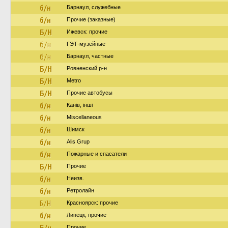
б/н
Барнаул, служебные
б/н
Прочие (заказные)
Б/Н
Ижевск: прочие
б/н
ГЭТ-музейные
б/н
Барнаул, частные
Б/Н
Ровненский р-н
Б/Н
Metro
Б/Н
Прочие автобусы
б/н
Канів, інші
б/н
Miscellaneous
б/н
Шимск
б/н
Alis Grup
б/н
Пожарные и спасатели
Б/Н
Прочие
б/н
Неизв.
б/н
Ретролайн
Б/Н
Красноярск: прочие
б/н
Липецк, прочие
Б/н
Прочие