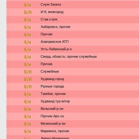
б/н
Служ-Заокск
Б/Н
И-К, межгород
б/н
Став.служ.
б/н
Хабаровск, прочие
б/н
Прочие
б/н
Алапаевское АТП
б/н
Усть-Лабинский р-н
б/н
Сверд. область: прочие служебные
б/н
Прочие
Б/Н
Служебные
Б/Н
Худжанд город
Б/Н
Разные города
б/н
Тамбов, прочие
б/н
Худжанд тур м/гор
б/н
Вельский р-он
б/н
Прочие Арх-ск
б/н
Мезенский р-он
б/н
Мариинск, прочие
б/н
Дніпро-Кіровоград