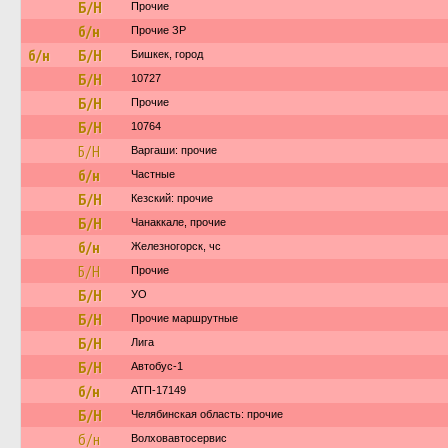
Б/Н
Прочие
б/н
Прочие ЗР
б/н
Б/Н
Бишкек, город
Б/Н
10727
Б/Н
Прочие
Б/Н
10764
Б/Н
Варгаши: прочие
б/н
Частные
Б/Н
Кезский: прочие
Б/Н
Чанаккале, прочие
б/н
Железногорск, чс
Б/Н
Прочие
Б/Н
УО
Б/Н
Прочие маршрутные
Б/Н
Лига
Б/Н
Автобус-1
б/н
АТП-17149
Б/Н
Челябинская область: прочие
б/н
Волховавтосервис