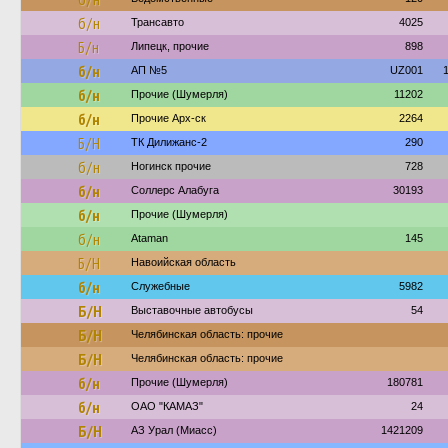
б/н
Трансавто
4025
Б/н
Липецк, прочие
898
б/н
АП №5
UZ001
б/н
Прочие (Шумерля)
11202
б/н
Прочие Арх-ск
2264
Б/Н
ТК Дилижанс-2
290
б/н
Ногинск прочие
728
б/н
Соллерс Алабуга
30193
б/н
Прочие (Шумерля)
б/н
Ataman
145
Б/Н
Навоийская область
б/н
Служебные
5982
Б/Н
Выставочные автобусы
54
Б/Н
Челябинская область: прочие
Б/Н
Челябинская область: прочие
б/н
Прочие (Шумерля)
180781
б/н
ОАО "КАМАЗ"
24
Б/Н
АЗ Урал (Миасс)
1421209