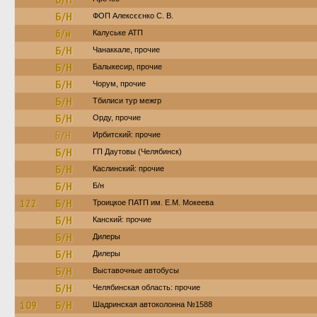
Б/Н
ФОП Алексєєнко С. В.
б/н
Калуське АТП
Б/Н
Чанаккале, прочие
Б/Н
Балыкесир, прочие
Б/Н
Чорум, прочие
Б/Н
Тбилиси тур межгр
Б/Н
Орду, прочие
Б/Н
Ирбитский: прочие
Б/Н
ГП Даутовы (Челябинск)
Б/Н
Каслинский: прочие
Б/Н
Б/н
122
Б/Н
Троицкое ПАТП им. Е.М. Мокеева
Б/Н
Канский: прочие
Б/Н
Дилеры
Б/Н
Дилеры
Б/Н
Выставочные автобусы
Б/Н
Челябинская область: прочие
109
Б/Н
Шадринская автоколонна №1588