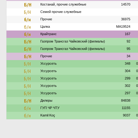
Б/Н
Костанай, прочие служебные
14570
Б/Н
Семей прочие служебные
б/н
Прочие
36975
б/н
Цалка
MA19524
б/н
Крайтранс
167
Б/Н
Газпром Трансгаз Чайковский (филиалы)
92
Б/Н
Газпром Трансгаз Чайковский (филиалы)
95
Б/Н
Прочие
34
Б/Н
Уссурсеть
348
0
Б/Н
Уссурсеть
304
0
Б/Н
Уссурсеть
299
0
Б/Н
Уссурсеть
302
0
Б/Н
Уссурсеть
297
0
Б/Н
Дилеры
84838
б/н
ГУП ЧР ЧТУ
11155
б/н
Kamil Koç
9037
0