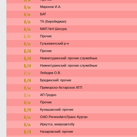
б/н
Миронов И.А.
б/н
БАТ
б/н
ТК (Биробиджан)
б/н
МАП №4 Шатура
Б/Н
Прочие
б/н
Гулькевичский р-н
Б/Н
Прочие
Б/Н
Нижнетуринский: прочие служебные
Б/Н
Нижнетуринский: прочие служебные
б/н
Лебедев О.В.
Б/Н
Брединский: прочие
б/н
Приморско-Ахтарское АТП
б/н
АП Гродно
б/н
Прочие
Б/Н
Кунашакский: прочие
б/н
ОАО РегионАвтоТранс-Курган
б/н
Иркутск, микроавтобу
Б/Н
Назаровский: прочие