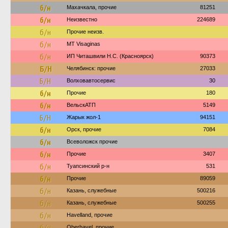
б/н
Махачкала, прочие
81251
б/н
Неизвестно
224689
б/н
Прочие неизв.
б/н
MT Visaginas
б/н
ИП Читашвили Н.С. (Красноярск)
90373
Б/Н
Челябинск: прочие
27033
Б/Н
Волховавтосервис
30
б/н
Прочие
180
б/н
ВельскАТП
5149
Б/Н
Жарык жол-1
94151
б/н
Орск, прочие
7084
б/н
Всеволожск прочие
б/н
Прочие
3407
б/н
Туапсинский р-н
531
б/н
Прочие
89059
б/н
Казань, служебные
500216
б/н
Казань, служебные
500255
б/н
Havelland, прочие
б/н
Oberhavel, прочие