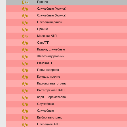
Б/н
Прочие
б/н
Служебные (Арх-ск)
б/н
Служебные (Арх-ск)
б/н
Плесецкий район
б/н
Прочие
б/н
Меленки-АТП
б/н
СамАТП
б/н
Казань, служебные
б/н
Железнодорожный
б/н
РяжскАТП
б/н
Пони-экспресс
б/н
Коноша, прочие
б/н
Каргопольавтотранс
б/н
Вытегорское ПАТП
б/н
аэрп. Шереметьево
б/н
Служебные
б/н
Служебные
Б/н
Выборгавтотранс
б/н
Плесецкое АТП