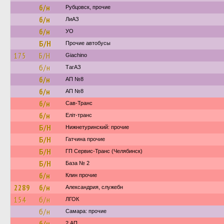
б/н
Рубцовск, прочие
б/н
ЛиАЗ
б/н
УО
Б/Н
Прочие автобусы
175
Б/Н
Giachino
б/н
ТагАЗ
б/н
АП №8
б/н
АП №8
б/н
Сав-Транс
б/н
Еліт-транс
Б/Н
Нижнетуринский: прочие
Б/Н
Гатчина прочие
Б/Н
ГП Сервис-Транс (Челябинск)
Б/Н
База № 2
б/н
Клин прочие
2289
б/н
Александрия, служебн
154
б/н
ЛГОК
б/н
Самара: прочие
б/н
2 АП