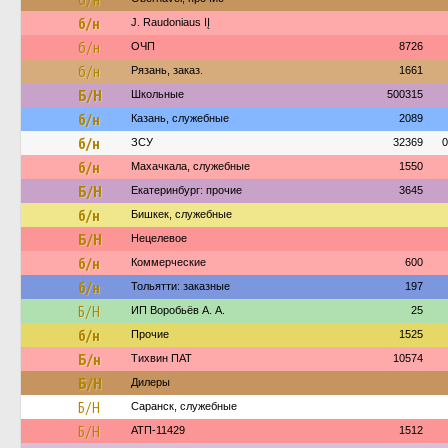
б/н
J. Raudoniaus IĮ
б/н
ОЧП
8726
б/н
Рязань, заказ.
1661
Б/Н
Школьные
500315
б/н
Казань, служебные
2089
б/н
ЗСУ
32369
0
б/н
Махачкала, служебные
1550
Б/Н
Екатеринбург: прочие
3645
б/н
Бишкек, служебные
Б/Н
Нецелевое
б/н
Коммерческие
600
б/н
Тольятти: заказные
197
Б/Н
ИП Воробьёв А. А.
25
б/н
Прочие
1525
Б/н
Тихвин ПАТ
10574
Б/Н
Дилеры
Б/Н
Саранск, служебные
Б/Н
АТП-11429
1512