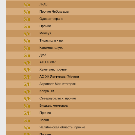
б/н
ЛиАЗ
б/н
Прочие Чебоксары
б/н
Одесавтотранс
б/н
Прочие
Б/н
Мелеуз
б/н
Тирасполь - пр.
б/н
Касимов, служ.
б/н
ДМЗ
Б/Н
АТП 16807
Б/Н
Хуньчунь, прочие
Б/Н
АО ХК Якутуголь (Мечел)
Б/Н
Аэропорт Магнитогорск
Б/Н
Konya BB
Б/Н
Североуральск: прочие
б/н
Бишкек, межгород
Б/Н
Прочие
б/н
Лобня
б/н
Челябинская область: прочие
Б/Н
Прочее