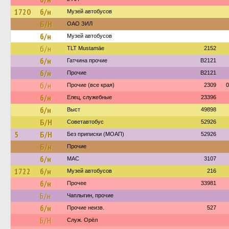
1720
б/н
Музей автобусов
Б/Н
ОАО ЗИЛ
б/н
Музей автобусов
б/н
TLT Mustamäe
2152
б/н
Гатчина прочие
B2121
б/н
Прочие
B2121
б/н
Прочие (все края)
2309
0
б/н
Елец, служебные
23396
б/н
Выст
49898
Б/Н
Советавтобус
52926
5
Б/Н
Без приписки (МОАП)
52926
Б/н
Прочие
б/н
МАС
3107
1722
б/н
Музей автобусов
216
б/н
Прочее
33981
Б/н
Чаплыгин, прочие
б/н
Прочие неизв.
527
Б/Н
Служ. Орёл