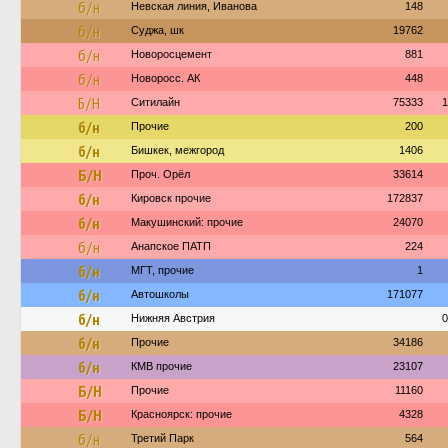
б/н
Невская линия, Иванова
148
б/н
Суджа, шк
19762
б/н
Новоросцемент
881
б/н
Новоросс. АК
448
Б/Н
Ситилайн
75333
1
б/н
Прочие
200
б/н
Бишкек, межгород
1406
Б/Н
Проч. Орёл
33614
б/н
Кировск прочие
172837
б/н
Макушинский: прочие
24070
б/н
Анапское ПАТП
224
б/н
МГТ, прочие
1
б/н
Автошколы
171077
б/н
Нижняя Австрия
0
б/н
Прочие
34186
б/н
КМВ прочие
23107
Б/Н
Прочие
11160
Б/Н
Красноярск: прочие
4328
б/н
Третий Парк
564