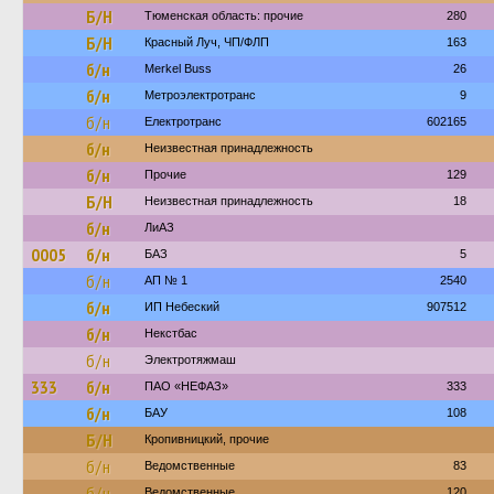
Б/Н
Тюменская область: прочие
280
Б/Н
Красный Луч, ЧП/ФЛП
163
б/н
Merkel Buss
26
б/н
Метроэлектротранс
9
б/н
Електротранс
602165
б/н
Неизвестная принадлежность
б/н
Прочие
129
Б/Н
Неизвестная принадлежность
18
б/н
ЛиАЗ
0005
б/н
БАЗ
5
б/н
АП № 1
2540
б/н
ИП Небеский
907512
б/н
Некстбас
б/н
Электротяжмаш
333
б/н
ПАО «НЕФАЗ»
333
б/н
БАУ
108
Б/Н
Кропивницкий, прочие
б/н
Ведомственные
83
б/н
Ведомственные
120