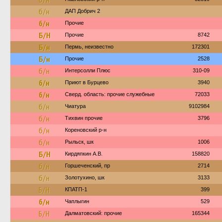
б/н
ДАП Добрич 2
б/н
Прочие
Б/Н
Прочие
8742
Б/н
Пермь, неизвестно
172301
Б/н
Прочие
2528
б/н
Интерсолли Плюс
310-09
б/н
Приют в Бурцево
3940
б/н
Сверд. область: прочие служебные
72033
б/н
Чиатура
9102984
б/н
Тихвин прочие
3796
б/н
Кореновский р-н
б/н
Рыльск, шк
1006
Б/Н
Кирдяпкин А.В.
158820
б/н
Горшеченский, пр
2714
б/н
Золотухино, шк
3133
Б/Н
КПАТП-1
399
б/н
Чаплыгин
529
Б/Н
Далматовский: прочие
165344