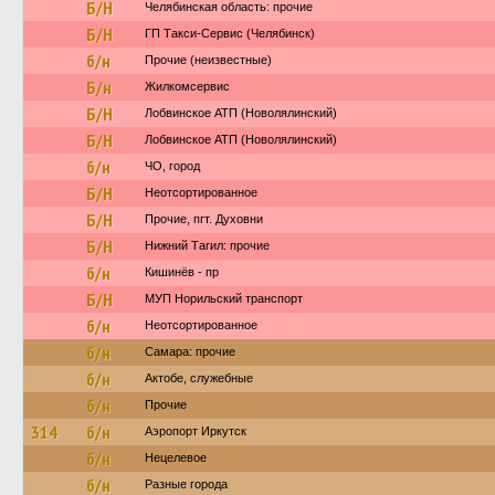
Б/Н
Челябинская область: прочие
Б/Н
ГП Такси-Сервис (Челябинск)
б/н
Прочие (неизвестные)
Б/н
Жилкомсервис
Б/Н
Лобвинское АТП (Новолялинский)
Б/Н
Лобвинское АТП (Новолялинский)
б/н
ЧО, город
Б/Н
Неотсортированное
Б/Н
Прочие, пгт. Духовни
Б/Н
Нижний Тагил: прочие
б/н
Кишинёв - пр
Б/Н
МУП Норильский транспорт
б/н
Неотсортированное
б/н
Самара: прочие
б/н
Актобе, служебные
б/н
Прочие
314
б/н
Аэропорт Иркутск
б/н
Нецелевое
б/н
Разные города