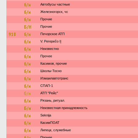
б/н
Автобусы частные
б/н
Железногорск, чс
б/н
Прочие
Б/Н
Прочие
918
б/н
Печорское АТП
б/н
V. Perepečo IĮ
б/н
Неизвестно
б/н
Прочее
б/н
Касимов, прочие
б/н
Школы-Тосно
б/н
Измаилавтотранс
б/н
СПАП-1
б/н
АТП "Рейс"
б/н
Рязань, ритуал.
Б/н
Неизвестная принадлежность
б/н
Seknija
б/н
КасимПОАТ
б/н
Липецк, служебные
б/н
Прочее