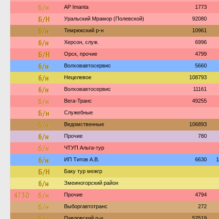
б/н
AP Imanta
1773
Б/Н
Уральский Мрамор (Полевской)
92080
б/н
Темрюкский р-н
10961
б/н
Херсон, служ.
6996
Б/Н
Орск, прочие
4799
б/н
Волховавтосервис
5660
б/н
Нецелевое
108793
б/н
Волховавтосервис
11161
б/н
Вега-Транс
49255
Б/н
Служебные
б/н
Ведомственные
106893
б/н
Прочие
780
б/н
ЧТУП Альта-тур
б/н
ИП Титов А.В.
6630
1
Б/Н
Баку тур межгр
б/н
Змеиногорский район
4730
б/н
Прочие
4794
б/н
Выборгавтотранс
272
б/н
Павловский р-н
52519