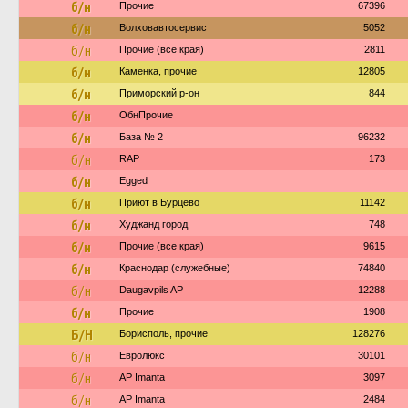
б/н
Прочие
67396
б/н
Волховавтосервис
5052
б/н
Прочие (все края)
2811
б/н
Каменка, прочие
12805
б/н
Приморский р-он
844
б/н
ОбнПрочие
б/н
База № 2
96232
б/н
RAP
173
б/н
Egged
б/н
Приют в Бурцево
11142
б/н
Худжанд город
748
б/н
Прочие (все края)
9615
б/н
Краснодар (служебные)
74840
б/н
Daugavpils AP
12288
б/н
Прочие
1908
Б/Н
Борисполь, прочие
128276
б/н
Евролюкс
30101
б/н
AP Imanta
3097
б/н
AP Imanta
2484