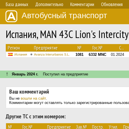
База данных
Дополнительно
Комментарии
Обновления
Автобусный транспорт
Испания, MAN 43C Lion's Intercit
Регион
Предприятие
№
Гос.№
С...
1081
6332 MNC
01.2024
Испания
Avanza Interurbanos S.L.
↑
Январь 2024 г.
Поступил на предприятие
Ваш комментарий
Вы не
вошли на сайт
.
Комментарии могут оставлять только зарегистрированные пользов
Другие ТС с этим номером:
№
Гос.№
Предприятие
Зав.№
Постр.
Утил.
Пр