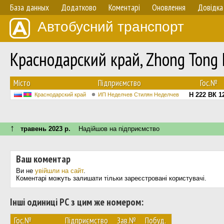
База данных
Додатково
Коментарі
Оновлення
Довідка
Автобусний транспорт
Краснодарский край, Zhong Ton
Мiсто
Підприємство
Гос.№
Н 222 ВК 1
Краснодарский край
ИП Неделчев Стилян Неделчев
↑
травень 2023 р.
Надійшов на підприємство
Ваш коментар
Ви не
увійшли на сайт
.
Коментарі можуть залишати тільки зареєстровані користувачі.
Інші одиниці РС з цим же номером:
Гос.№
Підприємство
Зав.№
Побуд.