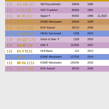
132
GG-SW 132
SW Rüsselsheim
49049
1986
132
F-ZZ 132
VGF Frankfurt
66284
1991
132
WI-RS 832
Sippel ✝︎
85492
1996
11.2023
132
WI-BV 132
ESWE Wiesbaden
92640
1999
132
KS-CT 785
KVG Kassel
28713
2000
132
DA-QQ 1132
HEAG Darmstadt
1328
2003
132
DA-QQ 1132
Glück & Seitz ✝
1328
2003
132
DA-AK 132
HAV ✝
112935
2007
132
KS-Y 9132
HLB Basis
212
2013
132
WI-XJ 132
ESWE Wiesbaden
127220
2014
132
WI-VG 1132
ESWE Wiesbaden
140336
2020
136
KS-CT 350
KVG Kassel
30763
2000