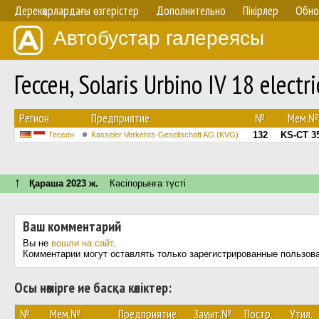
Дерекқорлардағы өзгерістер
Дополнительно
Пікірлер
Обно
Автобустар галереясы
Гессен, Solaris Urbino IV 18 elect
Регион
Предприятие
№
Мем.№
132
KS-CT 3
Гессен
Kasseler Verkehrs-Gesellschaft AG (KVG)
↑
Қараша 2023 ж.
Кәсіпорынға түсті
Ваш комментарий
Вы не
вошли на сайт
.
Комментарии могут оставлять только зарегистрированные пользов
Осы нөмірге ие басқа көліктер:
№
Мем.№
Предприятие
Зауыт.№
Постр.
Утил.