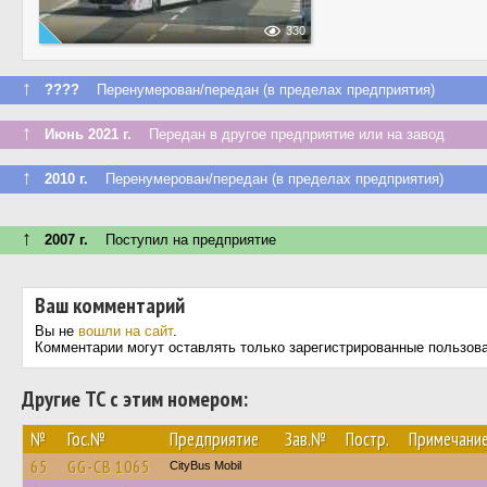
330
↑
????
Перенумерован/передан (в пределах предприятия)
↑
Июнь 2021 г.
Передан в другое предприятие или на завод
↑
2010 г.
Перенумерован/передан (в пределах предприятия)
↑
2007 г.
Поступил на предприятие
Ваш комментарий
Вы не
вошли на сайт
.
Комментарии могут оставлять только зарегистрированные пользов
Другие ТС с этим номером:
№
Гос.№
Предприятие
Зав.№
Постр.
Примечани
65
GG-CB 1065
CityBus Mobil