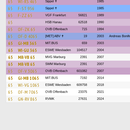
65
WI-RS 465
Sippel ✝︎
1985
65
F-ST 956
Sippel ✝︎
1985
65
F-ZZ 65
VGF Frankfurt
56821
1989
65
HSB Hanau
62518
1990
65
OF-ZK 65
OVB Offenbach
715
1994
65
OF-D 4065
[MET] ABV ✝
19
2003
Andreas Bonif
65
GI-MB 365
MIT.BUS
659
2003
65
WI-GU 365
ESWE Wiesbaden
104517
2004
65
MR-VB 65
MVG Marburg
2391
2007
65
MR-VB 65
SWM Marburg
2391
2007
65
OF-V 3065
OVB Offenbach
601082
2007
65
GI-MB 1065
MIT.BUS
7192
2014
65
WI-VG 1065
ESWE Wiesbaden
609758
2018
65
OF-M 7065
OVB Offenbach
23375
2021
65
GN-RV 865
RVMK
27631
2024