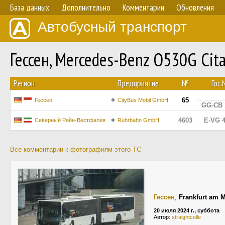
База данных
Дополнительно
Комментарии
Обновления
Автобусный транспорт
Гессен, Mercedes-Benz O530G Cita
Регион
Предприятие
№
Гос
65
Гессен
CityBus Mobil GmbH
GG-CB 
4603
E-VG 
Северный Рейн-Вестфалия
Ruhrbahn GmbH
Все комментарии к фотографиям этого ТС
Гессен
,
Frankfurt am 
20 июля 2024 г., суббота
Автор:
straightcelle