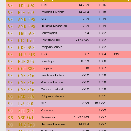
98
TKL-398
TuKL
145529
1976
98
HLE-300
Pekolan Liikenne
145764
1978
98
AMN-698
STA
5029
1979
98
AMN-698
Helsinki-Maaseutu
5029
1979
98
TRU-398
Lauttakylän
694
1982
98
OLC-130
Koiviston Oulu
2173 / 45
1982
98
OKS-998
Pohjolan Matka
1982
98
TUP-718
TLO
87
1984
1999
98
HUR-833
Länsilinjat
11953
1986
98
OOT-888
Kuopion
318
1987
98
OSS-816
Linjebuss Finland
7232
1990
98
OSS-816
Vantaan Liikenne
7232
1990
98
OSS-816
Connex Finland
7232
1990
98
CAK-746
Pohjolan Liikenne
1991
98
JBA-940
STA
7393
10.1991
98
ZFE-904
Porvoon
1992
98
YBF-564
Savonlinja
1872 / 143
1997
98
TNZ-168
Härmän Liikenne
148684
1997