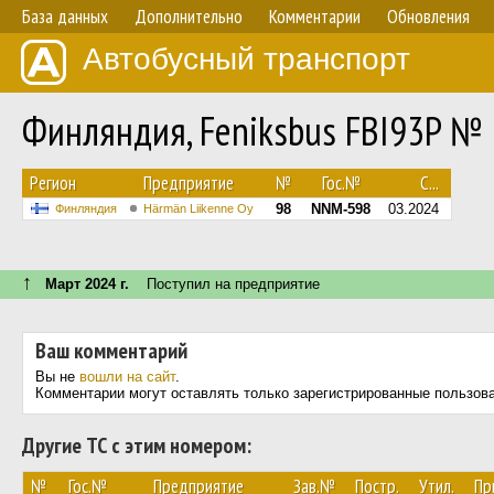
База данных
Дополнительно
Комментарии
Обновления
Автобусный транспорт
Финляндия, Feniksbus FBI93P №
Регион
Предприятие
№
Гос.№
С...
98
NNM-598
03.2024
Финляндия
Härmän Liikenne Oy
↑
Март 2024 г.
Поступил на предприятие
Ваш комментарий
Вы не
вошли на сайт
.
Комментарии могут оставлять только зарегистрированные пользов
Другие ТС с этим номером:
№
Гос.№
Предприятие
Зав.№
Постр.
Утил.
Пр