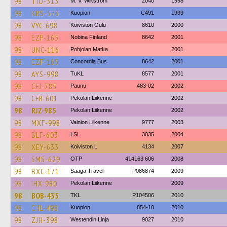
98
TIO-313
M. V. Wikström
2040
1998
98
KRS-573
Kuopion
C491
1999
98
VYC-698
Koiviston Oulu
8610
2000
98
EZF-165
Nobina Finland
8642
2001
98
UNC-116
Pohjolan Matka
2001
98
EZF-165
Concordia Bus
8642
2001
98
AYS-998
TuKL
8577
2001
98
CFJ-785
Paunu
483-02
2002
98
CFR-601
Pekolan Liikenne
2002
98
RJZ-985
Pekolan Liikenne
2002
98
MXF-998
Vainion Liikenne
9777
2003
98
BLF-603
LSL
3035
2004
98
XEY-633
Koiviston L
4134
2007
98
SMS-629
OTP
414163 606
2008
98
BXC-171
Saaga Travel
P086874
2009
98
IHX-980
Pekolan Liikenne
2009
98
BOB-435
TKL
P104506
2010
98
CHL-498
Kuopion
854-10
2010
98
ZJH-398
Westendin Linja
9027
2010