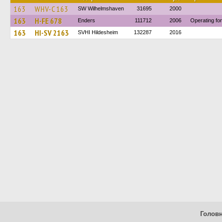
163
WHV-C 163
SW Wilhelmshaven
31695
2000
163
H-FE 678
Enders
111712
2006
Operating f
163
HI-SV 2163
SVHI Hildesheim
132287
2016
Голов