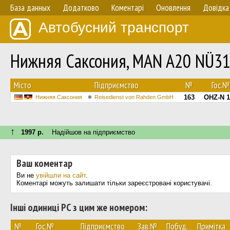
База данных
Додатково
Коментарі
Оновлення
Довідка
Автобусний транспорт
Нижняя Саксония, MAN A20 NÜ3
Мiсто
Підприємство
№
Гос.№
163
OHZ-N 1
Нижняя Саксония
Reisedienst von Rahden GmbH
↑
1997 р.
Надійшов на підприємство
Ваш коментар
Ви не
увійшли на сайт
.
Коментарі можуть залишати тільки зареєстровані користувачі.
Інші одиниці РС з цим же номером:
№
Гос.№
Підприємство
Зав.№
Побуд.
Примітка