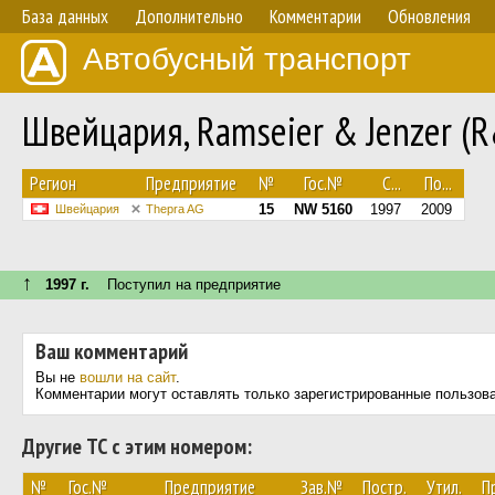
База данных
Дополнительно
Комментарии
Обновления
Автобусный транспорт
Швейцария, Ramseier & Jenzer (
Регион
Предприятие
№
Гос.№
С...
По...
15
NW 5160
1997
2009
Швейцария
Thepra AG
↑
1997 г.
Поступил на предприятие
Ваш комментарий
Вы не
вошли на сайт
.
Комментарии могут оставлять только зарегистрированные пользов
Другие ТС с этим номером:
№
Гос.№
Предприятие
Зав.№
Постр.
Утил.
П