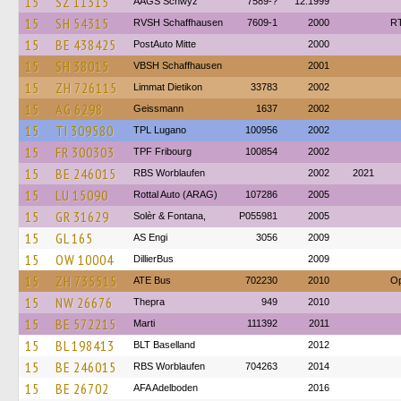
15
SZ 11315
AAGS Schwyz
7589-?
12.1999
15
SH 54315
RVSH Schaffhausen
7609-1
2000
RT
15
BE 438425
PostAuto Mitte
2000
15
SH 38015
VBSH Schaffhausen
2001
15
ZH 726115
Limmat Dietikon
33783
2002
15
AG 6298
Geissmann
1637
2002
15
TI 309580
TPL Lugano
100956
2002
15
FR 300303
TPF Fribourg
100854
2002
15
BE 246015
RBS Worblaufen
2002
2021
15
LU 15090
Rottal Auto (ARAG)
107286
2005
15
GR 31629
Solèr & Fontana,
P055981
2005
15
GL 165
AS Engi
3056
2009
15
OW 10004
DillierBus
2009
15
ZH 735515
ATE Bus
702230
2010
Op
15
NW 26676
Thepra
949
2010
15
BE 572215
Marti
111392
2011
15
BL 198413
BLT Baselland
2012
15
BE 246015
RBS Worblaufen
704263
2014
15
BE 26702
AFA Adelboden
2016