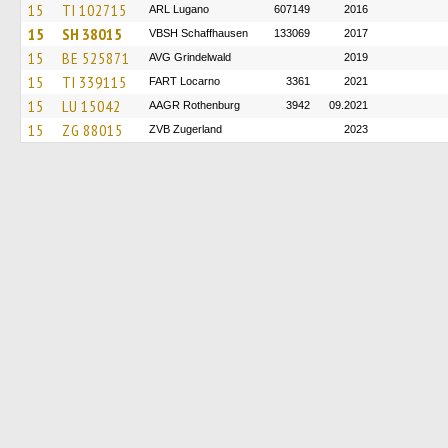
15
TI 102715
ARL Lugano
607149
2016
15
SH 38015
VBSH Schaffhausen
133069
2017
15
BE 525871
AVG Grindelwald
2019
15
TI 339115
FART Locarno
3361
2021
15
LU 15042
AAGR Rothenburg
3942
09.2021
15
ZG 88015
ZVB Zugerland
2023