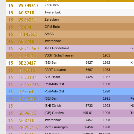
15
VS 549315
Zerzuben
15
AG 8710
Twerenbold
15
VS 66361
Zerzuben
15
FR 404
GFM Bulle
15
TI 145615
AMSA
15
AG 8710
Twerenbold
15
BE 210669
AVG Grindelwald
->
15
SH 38015
VBSH Schaffhausen
1981
15
BE 20417
[BE] Bern
9827
1982
K.
15
TI 41615
FART Locarno
8667
1983
15
TG 73144
Bus-Halter
7425
1987
15
TG 158215
PostAuto Ost
1990
15
P 25361
PostAuto Ost
1990
15
BE 620285
[BE] Bern
1991
Pe
15
[ZH] Zürich
5733
1993
Hü
15
GE 96063
[GE] Genève
495-01
1996
Tr
15
AG 8710
Twerenbold
7457
1998
15
ZH 292107
VZO Grüningen
89456
1998