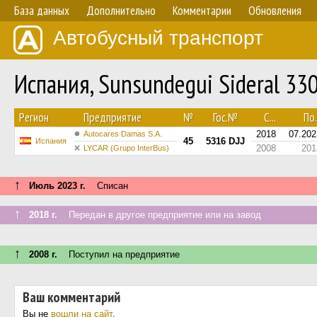
База данных
Дополнительно
Комментарии
Обновления
Автобусный транспорт
Испания, Sunsundegui Sideral 33
Регион
Предприятие
№
Гос.№
С...
По.
2018
07.202
Autocares Damas S.A.
45
5316 DJJ
Испания
2008
201
LYCAR (Grupo InterBus)
↑
Июль 2023 г.
Списан
↑
2018 г.
Передан в другое предприятие или на завод
↑
2008 г.
Поступил на предприятие
Ваш комментарий
Вы не
вошли на сайт
.