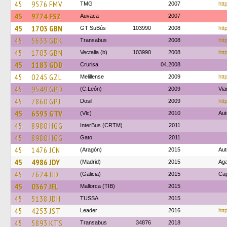
45
9576 FMV
TMG
2007
htt
45
9774 FSZ
Auvaca
2007
45
1703 GBN
GT SuBús
103990
2008
htt
45
5633 GDK
Transabus
2008
htt
45
1703 GBN
Vectalia (b)
103990
2008
htt
45
1183 GDD
Crurisa
04.2008
45
0245 GZL
Melillense
2009
htt
45
9549 GPD
(C.León)
2009
Via
45
7860 GPJ
Dosil
2009
htt
45
6595 GTV
(Vlc)
2010
Aut
45
8980 HGG
InterBus (CRTM)
2011
45
8980 HGG
Gato
2011
45
1476 JCN
(Aragón)
2015
Aut
45
4986 JDY
(Madrid)
2015
Ag
45
7624 JJD
(Galicia)
2015
Ca
45
0367 JFL
Mallorca (TIB)
2015
45
5138 JDH
TUSSA
2015
45
4253 JST
Leader
2016
htt
45
5893 KTS
Transabus
34876
2018