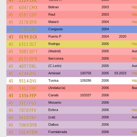
45
1119 CHC
45
6047 CMX
Beltran
2003
htt
45
0587 CDP
Raul
2003
htt
45
2178 DFR
Mataró
2004
htt
45
6750 CRX
Congosto
2004
45
0199 DCX
Puerto P
2004
2020
45
6311 DLT
Rodrigo
2005
htt
45
3085 DPT
(Madrid)
2005
Aut
45
8135 DPR
Iberconsa
2005
htt
45
4037 DRL
(C.León)
2005
Aut
45
6244 DSL
Amistad
100759
2005
03.2023
htt
45
9514 DVJ
Tuvisa
109286
2006
htt
45
3412 FHF
(Andalucía)
2006
Ba
45
1556 FFP
Canals
103337
2006
45
3317 FGS
Mosamo
2006
45
7070 FFV
Esfera
2006
htt
45
5610 FKF
(cat)
2006
Aut
45
7069 DYB
Daibus
2006
45
1014 FBM
Fuenlabrada
2006
htt