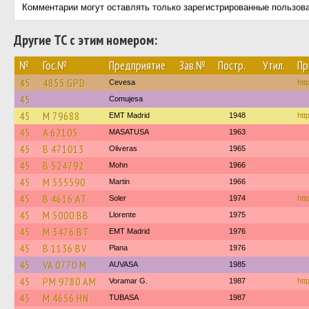
Комментарии могут оставлять только зарегистрированные пользов
Другие ТС с этим номером:
№
Гос.№
Предприятие
Зав.№
Постр.
Утил.
Пр
45
4855 GPD
Cevesa
htt
45
Comujesa
45
M 79688
EMT Madrid
1948
htt
45
A 62105
MASATUSA
1963
45
B 471013
Oliveras
1965
45
B 524792
Mohn
1966
45
M 555590
Martin
1966
45
B 4616 AT
Soler
1974
htt
45
M 5000 BB
Llorente
1975
45
M 3476 BT
EMT Madrid
1976
45
B 1136 BV
Plana
1976
45
VA 0770 M
AUVASA
1985
45
PM 9780 AM
Voramar G.
1987
htt
45
M 4656 HN
TUBASA
1987