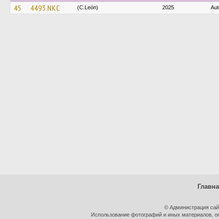
45
4493 NKC
(C.León)
2025
Aut
Главн
© Администрация сай
Использование фотографий и иных материалов, оп