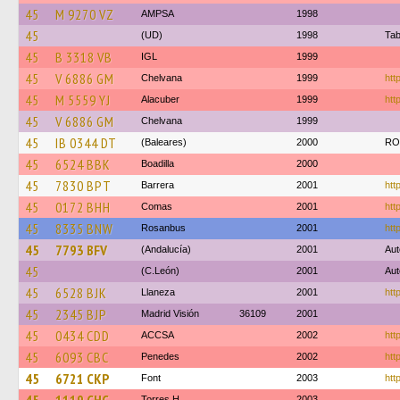
45
M 9270 VZ
AMPSA
1998
45
(UD)
1998
Tab
45
B 3318 VB
IGL
1999
45
V 6886 GM
Chelvana
1999
htt
45
M 5559 YJ
Alacuber
1999
htt
45
V 6886 GM
Chelvana
1999
45
IB 0344 DT
(Baleares)
2000
RO
45
6524 BBK
Boadilla
2000
45
7830 BPT
Barrera
2001
htt
45
0172 BHH
Comas
2001
htt
45
8335 BNW
Rosanbus
2001
htt
45
7793 BFV
(Andalucía)
2001
Aut
45
(C.León)
2001
Aut
45
6528 BJK
Llaneza
2001
htt
45
2345 BJP
Madrid Visión
36109
2001
45
0434 CDD
ACCSA
2002
htt
45
6093 CBC
Penedes
2002
htt
45
6721 CKP
Font
2003
htt
Torres H
2003