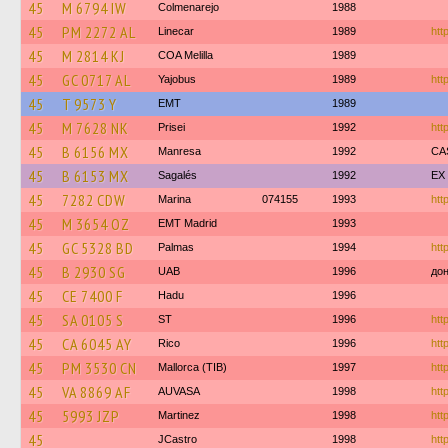
45
M 6794 IW
Colmenarejo
1988
45
PM 2272 AL
Linecar
1989
htt
45
M 2814 KJ
COA Melilla
1989
45
GC 0717 AL
Yajobus
1989
htt
45
T 9573 Y
EMT
1989
45
M 7628 NK
Prisei
1992
htt
45
B 6156 MX
Manresa
1992
CA
45
B 6153 MX
Sagalés
1992
EX
45
7282 CDW
Marina
074155
1993
htt
45
M 3654 OZ
EMT Madrid
1993
45
GC 5328 BD
Palmas
1994
htt
45
B 2930 SG
UAB
1996
дон
45
CE 7400 F
Hadu
1996
45
SA 0105 S
ST
1996
htt
45
CA 6045 AY
Rico
1996
htt
45
PM 3530 CN
Mallorca (TIB)
1997
htt
45
VA 8869 AF
AUVASA
1998
htt
45
5993 JZP
Martinez
1998
htt
45
JCastro
1998
htt