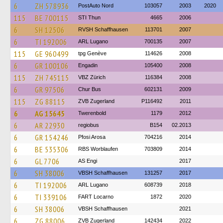
6
ZH 578936
PostAuto Nord
103057
2003
2020
115
BE 700115
STI Thun
4665
2006
6
SH 12506
RVSH Schaffhausen
113701
2007
6
TI 192006
ARL Lugano
700135
2007
115
GE 960499
tpg Genève
114626
2008
6
GR 100106
Engadin
105400
2008
115
ZH 745115
VBZ Zürich
116384
2008
6
GR 97506
Chur Bus
602131
2009
115
ZG 88115
ZVB Zugerland
P116492
2011
6
AG 15645
Twerenbold
1179
2012
6
AR 22930
regiobus
B154
02.2013
6
GR 154246
Pfosi Arosa
704216
2014
6
BE 535306
RBS Worblaufen
703809
2014
6
GL 7706
AS Engi
2017
6
SH 38006
VBSH Schaffhausen
131257
2017
6
TI 192006
ARL Lugano
608739
2018
6
TI 339106
FART Locarno
1872
2020
6
SH 38006
VBSH Schaffhausen
2021
6
ZG 88006
ZVB Zugerland
142434
2022