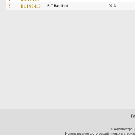
3
BL 198418
BLT Baselland
2013
Г
© Администрац
Использование фотографий и иных материало