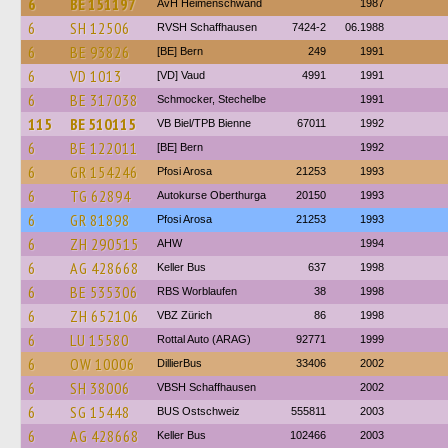
6
BE 151197
AvH Heimenschwand
1987
6
SH 12506
RVSH Schaffhausen
7424-2
06.1988
6
BE 93826
[BE] Bern
249
1991
6
VD 1013
[VD] Vaud
4991
1991
6
BE 317038
Schmocker, Stechelbe
1991
115
BE 510115
VB Biel/TPB Bienne
67011
1992
6
BE 122011
[BE] Bern
1992
6
GR 154246
Pfosi Arosa
21253
1993
6
TG 62894
Autokurse Oberthurga
20150
1993
6
GR 81898
Pfosi Arosa
21253
1993
6
ZH 290515
AHW
1994
6
AG 428668
Keller Bus
637
1998
6
BE 535306
RBS Worblaufen
38
1998
6
ZH 652106
VBZ Zürich
86
1998
6
LU 15580
Rottal Auto (ARAG)
92771
1999
6
OW 10006
DillierBus
33406
2002
6
SH 38006
VBSH Schaffhausen
2002
6
SG 15448
BUS Ostschweiz
555811
2003
6
AG 428668
Keller Bus
102466
2003