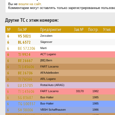
Вы не
вошли на сайт
.
Комментарии могут оставлять только зарегистрированные пользов
Другие ТС с этим номером:
№
Гос.№
Предприятие
Зав.№
Постр.
Утил.
6
VS 3021
Zerzuben
6
BL 6572
Sägesser
6
BE 572206
Marti
6
TI 9924
ACT Lugano
6
BE 26667
[BE] Bern
6
TI 143606
FART Locarno
6
BE 26706
AFA Adelboden
6
TI 76166
ARL Lugano
6
LU 15705
Rottal Auto (ARAG)
6
TI 143606
FART Locarno
33170
1982
6
SG 83687
Bus-Halter
1985
6
TG 100357
Bus-Halter
1985
6
SH 38006
VBSH Schaffhausen
1986