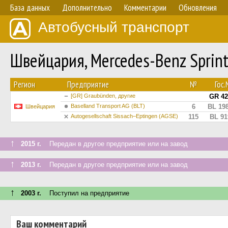
База данных
Дополнительно
Комментарии
Обновления
Автобусный транспорт
Швейцария, Mercedes-Benz Spri
Регион
Предприятие
№
Гос
[GR] Graubünden, другие
GR 42
Baselland Transport AG (BLT)
6
BL 19
Швейцария
Autogesellschaft Sissach–Eptingen (AGSE)
115
BL 91
↑
2015 г.
Передан в другое предприятие или на завод
↑
2013 г.
Передан в другое предприятие или на завод
↑
2003 г.
Поступил на предприятие
Ваш комментарий