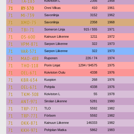
71
TA-183
Koiviston L
2356
1958
71
RY-370
Onni Vilkas
410
1961
71
MI-739
Savonlinja
3152
1962
71
XMO-75
Savonlinja
2358
1968
71
TBI-71
Someron Linja
915 / 555
1971
71
OS-600
Kainuun Liikenne
1211
1972
71
VPM-871
Sarpon Liikenne
322
1973
71
VAR-571
Sarpon Liikenne
322
1973
71
MAO-488
Ruponen
226 / 74
1974
71
THO-118
Porin Linjat
1294 / 94575
1975
71
OEL-671
Koiviston Oulu
4338
1976
71
KBR-634
Kuopion
268
1976
71
OEL-671
Pohjola
4338
1976
71
TKM-308
Koiviston L
55
1978
71
ANT-971
Sirolan Liikenne
5281
1980
71
TRP-771
TLO
5592
1982
71
TRP-771
Förbom
5592
1982
71
OKK-871
Kainuun Liikenne
146333
1982
71
KKH-971
Pohjolan Matka
5862
1983