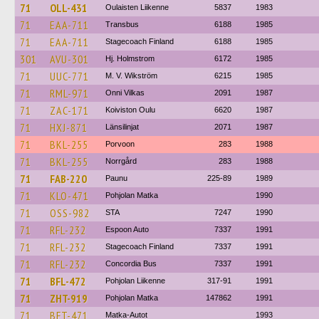
71
OLL-431
Oulaisten Liikenne
5837
1983
71
EAA-711
Transbus
6188
1985
71
EAA-711
Stagecoach Finland
6188
1985
301
AVU-301
Hj. Holmstrom
6172
1985
71
UUC-771
M. V. Wikström
6215
1985
71
RML-971
Onni Vilkas
2091
1987
71
ZAC-171
Koiviston Oulu
6620
1987
71
HXJ-871
Länsilinjat
2071
1987
71
BKL-255
Porvoon
283
1988
71
BKL-255
Norrgård
283
1988
71
FAB-220
Paunu
225-89
1989
71
KLO-471
Pohjolan Matka
1990
71
OSS-982
STA
7247
1990
71
RFL-232
Espoon Auto
7337
1991
71
RFL-232
Stagecoach Finland
7337
1991
71
RFL-232
Concordia Bus
7337
1991
71
BFL-472
Pohjolan Liikenne
317-91
1991
71
ZHT-919
Pohjolan Matka
147862
1991
71
BFT-471
Matka-Autot
1993