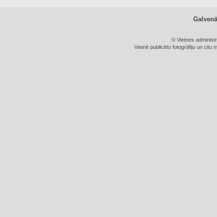
Galven
© Vietnes administ
Vietnē publicēto fotogrāfiju un citu 