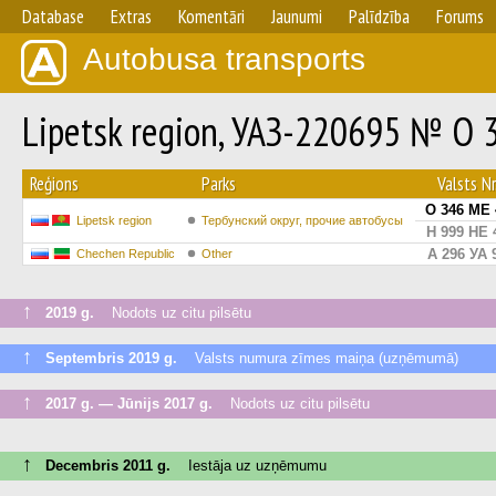
Database
Extras
Komentāri
Jaunumi
Palīdzība
Forums
Autobusa transports
Lipetsk region, УАЗ-220695 № О 
Reģions
Parks
Valsts Nr
О 346 МЕ 
Lipetsk region
Тербунский округ, прочие автобусы
Н 999 НЕ 
А 296 УА 
Chechen Republic
Other
↑
2019 g.
Nodots uz citu pilsētu
↑
Septembris 2019 g.
Valsts numura zīmes maiņa (uzņēmumā)
↑
2017 g. — Jūnijs 2017 g.
Nodots uz citu pilsētu
↑
Decembris 2011 g.
Iestāja uz uzņēmumu