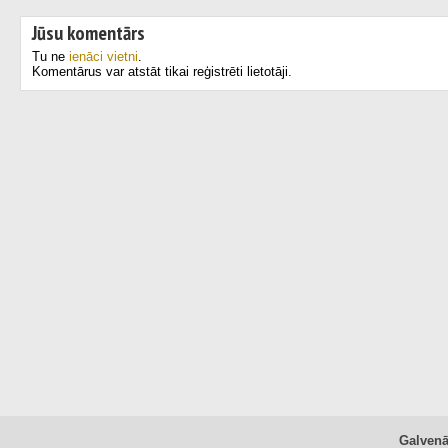
Jūsu komentārs
Tu ne
ienāci vietni
.
Komentārus var atstāt tikai reģistrēti lietotāji.
Galven