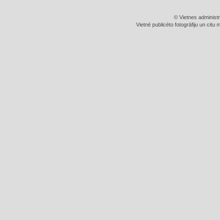
© Vietnes administ
Vietnē publicēto fotogrāfiju un citu 