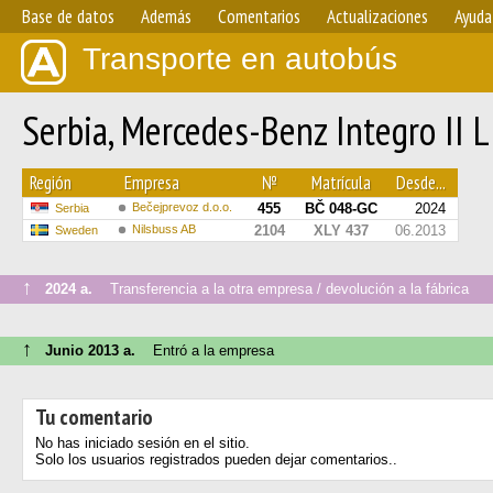
Base de datos
Además
Comentarios
Actualizaciones
Ayuda
Transporte en autobús
Serbia, Mercedes-Benz Integro II 
Región
Empresa
№
Matrícula
Desde...
Bečejprevoz d.o.o.
455
BČ 048-GC
2024
Serbia
Nilsbuss AB
2104
XLY 437
06.2013
Sweden
↑
2024 a.
Transferencia a la otra empresa / devolución a la fábrica
↑
Junio 2013 a.
Entró a la empresa
Tu comentario
No has iniciado sesión en el sitio.
Solo los usuarios registrados pueden dejar comentarios..