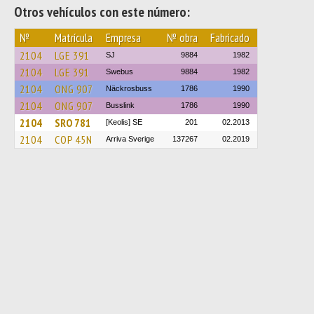
Otros vehículos con este número:
№
Matrícula
Empresa
№ obra
Fabricado
2104
LGE 391
SJ
9884
1982
2104
LGE 391
Swebus
9884
1982
2104
ONG 907
Näckrosbuss
1786
1990
2104
ONG 907
Busslink
1786
1990
2104
SRO 781
[Keolis] SE
201
02.2013
2104
COP 45N
Arriva Sverige
137267
02.2019