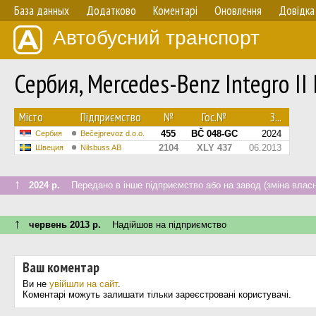
База данных
Додатково
Коментарі
Оновлення
Довідка
Автобусний транспорт
Сербия, Mercedes-Benz Integro II
Мiсто
Підприємство
№
Гос.№
З...
455
BČ 048-GC
2024
Сербия
Bečejprevoz d.o.o.
2104
XLY 437
06.2013
Швеция
Nilsbuss AB
↑
2024 р.
Передано в інше підприємство або на завод (зміна власн
↑
червень 2013 р.
Надійшов на підприємство
Ваш коментар
Ви не
увійшли на сайт
.
Коментарі можуть залишати тільки зареєстровані користувачі.