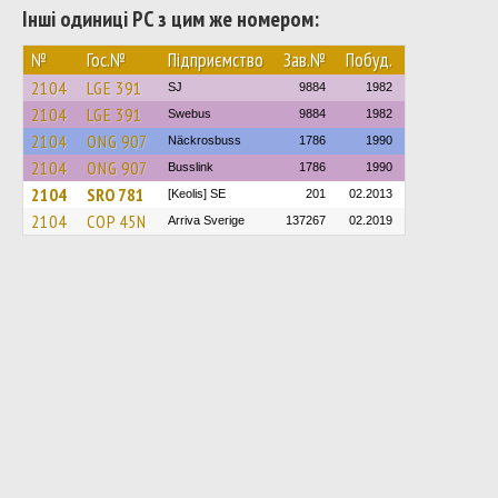
Інші одиниці РС з цим же номером:
№
Гос.№
Підприємство
Зав.№
Побуд.
2104
LGE 391
SJ
9884
1982
2104
LGE 391
Swebus
9884
1982
2104
ONG 907
Näckrosbuss
1786
1990
2104
ONG 907
Busslink
1786
1990
2104
SRO 781
[Keolis] SE
201
02.2013
2104
COP 45N
Arriva Sverige
137267
02.2019