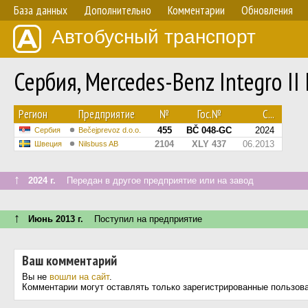
База данных
Дополнительно
Комментарии
Обновления
Автобусный транспорт
Сербия, Mercedes-Benz Integro II
Регион
Предприятие
№
Гос.№
С...
455
BČ 048-GC
2024
Сербия
Bečejprevoz d.o.o.
2104
XLY 437
06.2013
Швеция
Nilsbuss AB
↑
2024 г.
Передан в другое предприятие или на завод
↑
Июнь 2013 г.
Поступил на предприятие
Ваш комментарий
Вы не
вошли на сайт
.
Комментарии могут оставлять только зарегистрированные пользов