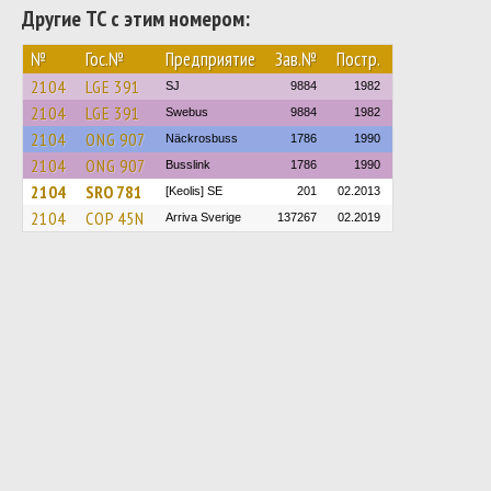
Другие ТС с этим номером:
№
Гос.№
Предприятие
Зав.№
Постр.
2104
LGE 391
SJ
9884
1982
2104
LGE 391
Swebus
9884
1982
2104
ONG 907
Näckrosbuss
1786
1990
2104
ONG 907
Busslink
1786
1990
2104
SRO 781
[Keolis] SE
201
02.2013
2104
COP 45N
Arriva Sverige
137267
02.2019