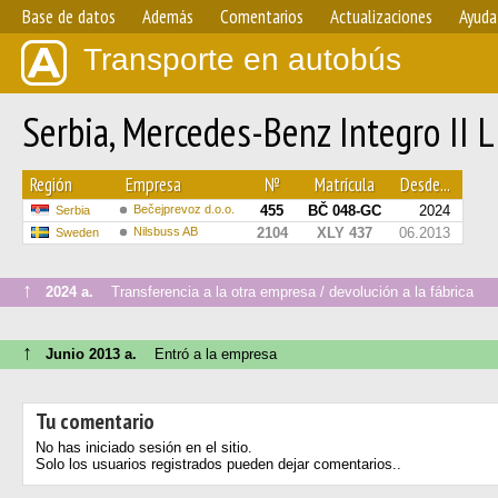
Base de datos
Además
Comentarios
Actualizaciones
Ayuda
Transporte en autobús
Serbia, Mercedes-Benz Integro II 
Región
Empresa
№
Matrícula
Desde...
Bečejprevoz d.o.o.
455
BČ 048-GC
2024
Serbia
Nilsbuss AB
2104
XLY 437
06.2013
Sweden
↑
2024 a.
Transferencia a la otra empresa / devolución a la fábrica
↑
Junio 2013 a.
Entró a la empresa
Tu comentario
No has iniciado sesión en el sitio.
Solo los usuarios registrados pueden dejar comentarios..