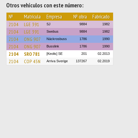
Otros vehículos con este número:
№
Matrícula
Empresa
№ obra
Fabricado
2104
LGE 391
SJ
9884
1982
2104
LGE 391
Swebus
9884
1982
2104
ONG 907
Näckrosbuss
1786
1990
2104
ONG 907
Busslink
1786
1990
2104
SRO 781
[Keolis] SE
201
02.2013
2104
COP 45N
Arriva Sverige
137267
02.2019