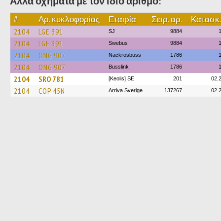
Άλλα οχήματα με τον ίδιο αριθμό:
#
Αρ. κυκλοφορίας
Εταιρία
Σειρ. αρ.
Κατασκ.
2104
LGE 391
SJ
9884
2104
LGE 391
Swebus
9884
2104
ONG 907
Näckrosbuss
1786
2104
ONG 907
Busslink
1786
2104
SRO 781
[Keolis] SE
201
02.
2104
COP 45N
Arriva Sverige
137267
02.