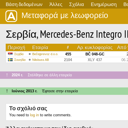
Βάση δεδομένων
Άλλες
Σχόλια
Ενημέρωση
Β
Μεταφορά με λεωφορείο
Σερβία, Mercedes-Benz Integro II
Περιοχή
Εταιρία
#
Αρ. κυκλοφορίας
Από τ
455
BČ 048-GC
Σερβία
Bečejprevoz d.o.o.
2104
XLY 437
06.
Σουηδία
Nilsbuss AB
↑
2024 г.
Στάλθηκε σε άλλη εταιρεία
↑
Ιούνιος 2013 г.
Έφτασε στην εταιρεία
Το σχόλιό σας
You need to
log in
to write comments.