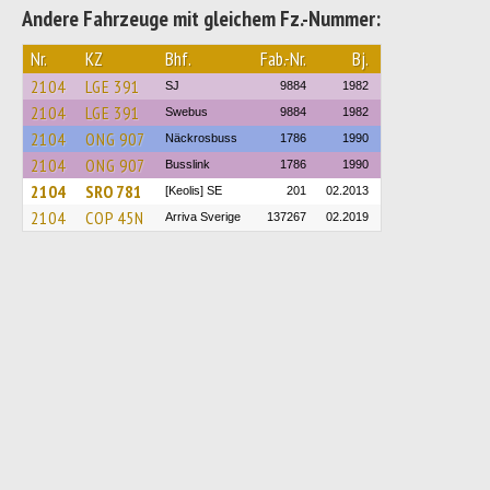
Andere Fahrzeuge mit gleichem Fz.-Nummer:
Nr.
KZ
Bhf.
Fab.-Nr.
Bj.
2104
LGE 391
SJ
9884
1982
2104
LGE 391
Swebus
9884
1982
2104
ONG 907
Näckrosbuss
1786
1990
2104
ONG 907
Busslink
1786
1990
2104
SRO 781
[Keolis] SE
201
02.2013
2104
COP 45N
Arriva Sverige
137267
02.2019