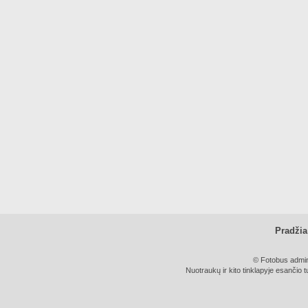
Pradžia
© Fotobus admini
Nuotraukų ir kito tinklapyje esančio t