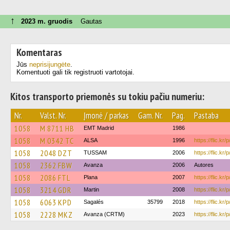
↑
2023 m. gruodis
Gautas
Komentaras
Jūs
neprisijungėte
.
Komentuoti gali tik registruoti vartotojai.
Kitos transporto priemonės su tokiu pačiu numeriu:
Nr.
Valst. Nr.
Įmonė / parkas
Gam. Nr.
Pag.
Pastaba
1058
M 8711 HB
EMT Madrid
1986
1058
M 0342 TC
ALSA
1996
https://flic.kr
1058
2048 DZT
TUSSAM
2006
https://flic.kr
1058
2362 FBW
Avanza
2006
Autores
1058
2086 FTL
Plana
2007
https://flic.kr/
1058
3214 GDR
Martin
2008
https://flic.k
1058
6063 KPD
Sagalés
35799
2018
https://flic.kr
1058
2228 MKZ
Avanza (CRTM)
2023
https://flic.kr