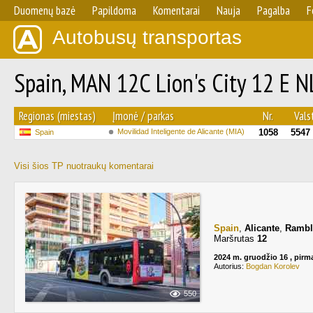
Duomenų bazė
Papildoma
Komentarai
Nauja
Pagalba
F
Autobusų transportas
Spain, MAN 12C Lion's City 12 E N
Regionas (miestas)
Įmonė / parkas
Nr.
Valst
Movilidad Inteligente de Alicante (MIA)
1058
5547
Spain
Visi šios TP nuotraukų komentarai
Spain
,
Alicante
,
Rambl
Maršrutas
12
2024 m. gruodžio 16 , pirm
Autorius:
Bogdan Korolev
550