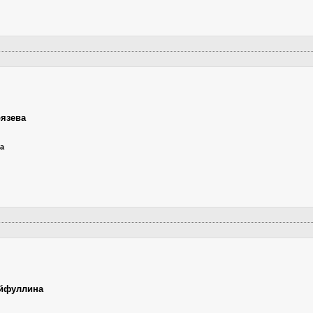
язева
ца
ейфуллина