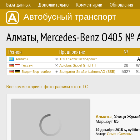
База данных
Дополнительно
Комментарии
Обновления
Автобусный транспорт
Алматы, Mercedes-Benz O405 № 
Регион
Предприятие
№
A
Алматы
ТОО "АвтоЭкспоТранс"
20
W
Гессен
Autobus Sippel GmbH ✝︎
5027
S
Баден-Вюртемберг
Stuttgarter Straßenbahnen AG (SSB)
Все комментарии к фотографиям этого ТС
Алматы
,
Улица Жума
Маршрут
85
19 декабря 2015 г., суббот
Автор:
Семен Семеныч