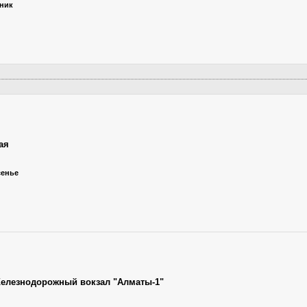
ьник
ая
сенье
елезнодорожный вокзал "Алматы-1"