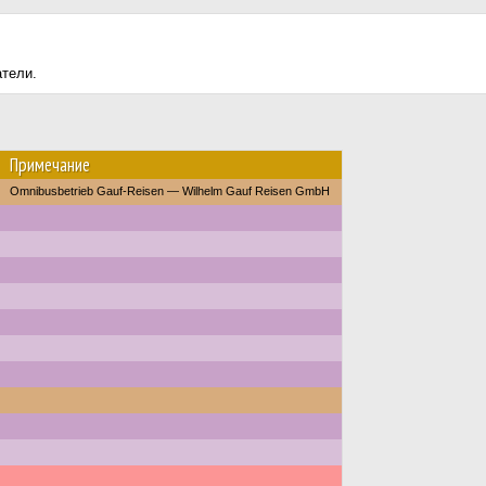
атели.
Примечание
Omnibusbetrieb Gauf-Reisen — Wilhelm Gauf Reisen GmbH