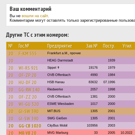
Ваш комментарий
Вы не
вошли на сайт
.
Комментарии могут оставлять только зарегистрированные пользов
Другие ТС с этим номером:
№
Гос.№
Предприятие
Зав.№
Постр.
Утил.
20
F-KM 555
Frankfurt a.M., прочие
20
HEAG Darmstadt
1939
20
WI-RS 921
Sippel ✝︎
19176
1979
20
OF-ZP 20
OVB Offenbach
4990
1984
20
HU-DF 20
HSB Hanau
83632
07.1996
20
GG-RW 140
Riedwerke
2057
1998
20
OF-ZZ 20
OVB Offenbach
1381
2000
20
WI-GU 320
ESWE Wiesbaden
1017
2000
20
GI-SW 390
MIT.BUS
1305
2001
20
GI-SW 390
SWG Gießen
1305
2001
20
GG-CB 1020
CityBus Mobil
103956
2003
20
MR-VB 20
MVG Marburg
33
2005
10.2022