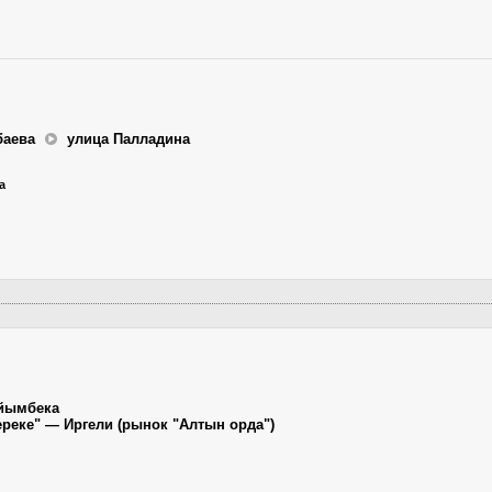
баева
улица Палладина
а
айымбека
ереке" — Иргели (рынок "Алтын орда")