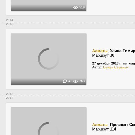
519
2014
2013
Алматы
,
Улица Тимир
Маршрут
30
27 декабря 2013 г., пятни
Автор:
Семен Семеныч
4
763
2013
2012
Алматы
,
Проспект С
Маршрут
114