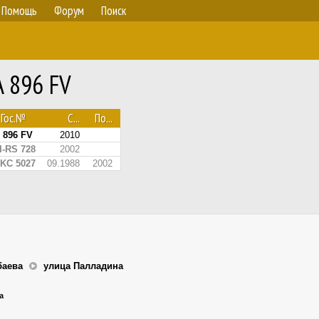
Помощь
Форум
Поиск
A 896 FV
Гос.№
С...
По...
 896 FV
2010
I-RS 728
2002
-KC 5027
09.1988
2002
баева
улица Палладина
а