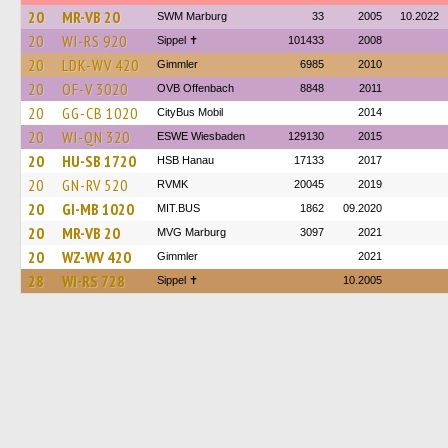
20
MR-VB 20
SWM Marburg
33
2005
10.2022
20
WI-RS 920
Sippel ✝︎
101433
2008
20
LDK-WV 420
Gimmler
6985
2010
20
OF-V 3020
OVB Offenbach
8848
2011
20
GG-CB 1020
CityBus Mobil
2014
20
WI-QN 320
ESWE Wiesbaden
129130
2015
20
HU-SB 1720
HSB Hanau
17133
2017
20
GN-RV 520
RVMK
20045
2019
20
GI-MB 1020
MIT.BUS
1862
09.2020
20
MR-VB 20
MVG Marburg
3097
2021
20
WZ-WV 420
Gimmler
2021
28
WI-RS 728
Sippel ✝︎
10.2005