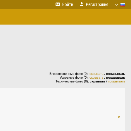
Войти
Регистрация
Второстепенные фото (0):
скрывать
/
показывать
Условные фото (0):
скрывать
/
показывать
Технические фото (0):
скрывать
/
показывать
¤