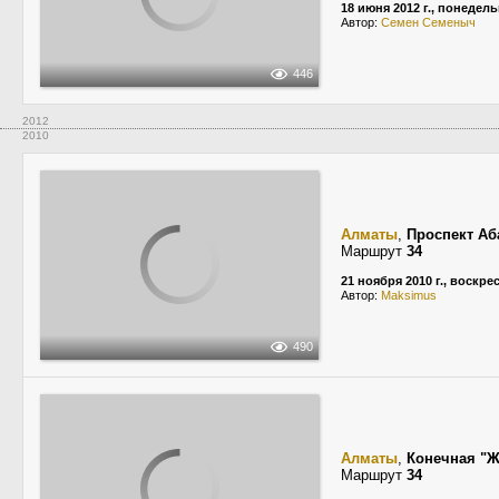
18 июня 2012 г., понедел
Автор:
Семен Семеныч
446
2012
2010
Алматы
,
Проспект Аб
Маршрут
34
21 ноября 2010 г., воскре
Автор:
Maksimus
490
Алматы
,
Конечная "Ж
Маршрут
34