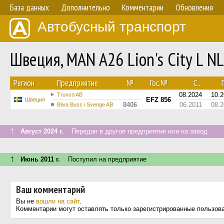
База данных
Дополнительно
Комментарии
Обновления
Автобусный транспорт
Швеция, MAN A26 Lion's City L 
Регион
Предприятие
№
Гос.№
С...
П
08.2024
10.
Truxco AB
EFZ 856
Швеция
8406
06.2011
08.
Bliva Buss i Sverige AB
↑
Август 2024 г.
Передан в другое предприятие или на завод
↑
Июнь 2011 г.
Поступил на предприятие
Ваш комментарий
Вы не
вошли на сайт
.
Комментарии могут оставлять только зарегистрированные пользов