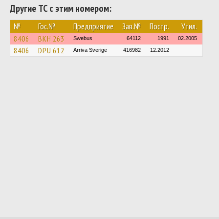
Другие ТС с этим номером:
№
Гос.№
Предприятие
Зав.№
Постр.
Утил.
8406
BKH 263
Swebus
64112
1991
02.2005
8406
DPU 612
Arriva Sverige
416982
12.2012