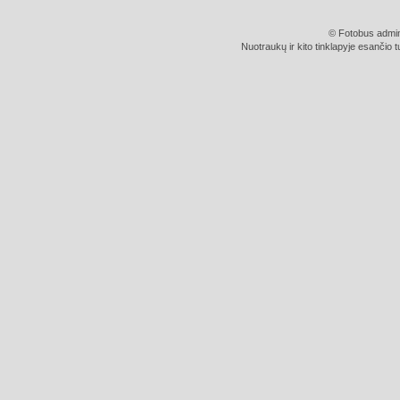
© Fotobus admini
Nuotraukų ir kito tinklapyje esančio t