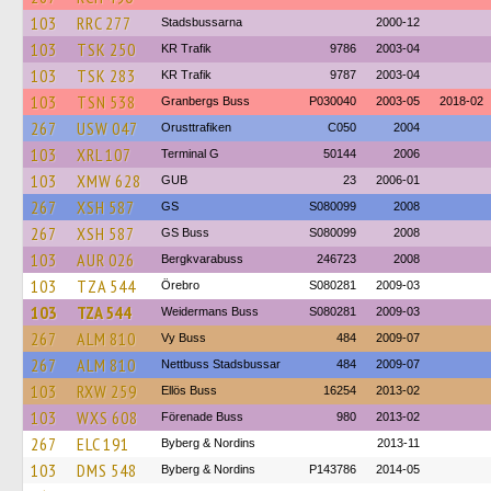
103
RRC 277
Stadsbussarna
2000-12
103
TSK 250
KR Trafik
9786
2003-04
103
TSK 283
KR Trafik
9787
2003-04
103
TSN 538
Granbergs Buss
P030040
2003-05
2018-02
267
USW 047
Orusttrafiken
C050
2004
103
XRL 107
Terminal G
50144
2006
103
XMW 628
GUB
23
2006-01
267
XSH 587
GS
S080099
2008
267
XSH 587
GS Buss
S080099
2008
103
AUR 026
Bergkvarabuss
246723
2008
103
TZA 544
Örebro
S080281
2009-03
103
TZA 544
Weidermans Buss
S080281
2009-03
267
ALM 810
Vy Buss
484
2009-07
267
ALM 810
Nettbuss Stadsbussar
484
2009-07
103
RXW 259
Ellös Buss
16254
2013-02
103
WXS 608
Förenade Buss
980
2013-02
267
ELC 191
Byberg & Nordins
2013-11
103
DMS 548
Byberg & Nordins
P143786
2014-05