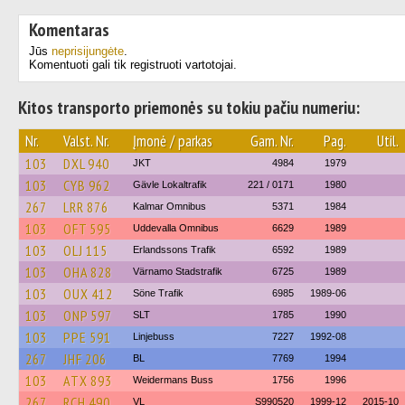
Komentaras
Jūs
neprisijungėte
.
Komentuoti gali tik registruoti vartotojai.
Kitos transporto priemonės su tokiu pačiu numeriu:
Nr.
Valst. Nr.
Įmonė / parkas
Gam. Nr.
Pag.
Util.
103
DXL 940
JKT
4984
1979
103
CYB 962
Gävle Lokaltrafik
221 / 0171
1980
267
LRR 876
Kalmar Omnibus
5371
1984
103
OFT 595
Uddevalla Omnibus
6629
1989
103
OLJ 115
Erlandssons Trafik
6592
1989
103
OHA 828
Värnamo Stadstrafik
6725
1989
103
OUX 412
Söne Trafik
6985
1989-06
103
ONP 597
SLT
1785
1990
103
PPE 591
Linjebuss
7227
1992-08
267
JHF 206
BL
7769
1994
103
ATX 893
Weidermans Buss
1756
1996
267
RCH 490
VL
S990520
1999-12
2015-10