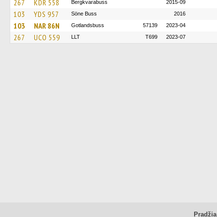
267
KDR 558
Bergkvarabuss
2015-09
103
YDS 957
Söne Buss
2016
103
NAR 86N
Gotlandsbuss
57139
2023-04
267
UCO 559
LLT
T699
2023-07
Pradžia