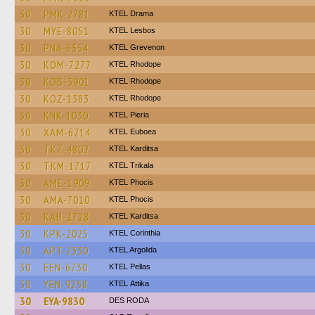
30
PMK-2781
KTEL Drama
30
MYE-8051
KTEL Lesbos
30
PNA-6554
ΚΤΕL Grevenon
30
KOM-7277
KTEL Rhodope
30
KOB-5901
KTEL Rhodope
30
KOZ-1383
KTEL Rhodope
30
KNK-1030
KTEL Pieria
30
XAM-6214
ΚΤΕL Euboea
30
TKZ-4802
ΚΤΕL Karditsa
30
TKM-1717
ΚΤΕL Τrikala
30
AME-1909
ΚΤΕL Phocis
30
AMA-7010
ΚΤΕL Phocis
30
KAH-2728
ΚΤΕL Karditsa
30
KPK-2025
KTEL Corinthia
30
APT-2330
KTEL Argolida
30
EEN-6730
KTEL Pellas
30
YEN-9258
KΤΕL Αttika
30
EYA-9830
DES RODA