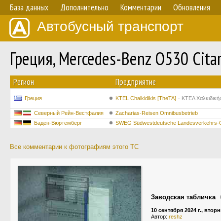
База данных
Дополнительно
Комментарии
Обновления
Автобусный транспорт
Греция, Mercedes-Benz O530 Cita
Регион
Предприятие
Греция
ΚΤΕL Chalkidikis [TheTA]
ΚΤΕΛ Χαλκιδική
Северный Рейн-Вестфалия
Zacharias-Reisen Omnibusbetrieb
Баден-Вюртемберг
SWEG Südwestdeutsche Landesverkehrs
Все комментарии к фотографиям этого ТС
Заводская табличка
10 сентября 2024 г., втор
Автор:
reshz