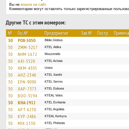
Вы не
вошли на сайт
.
Комментарии могут оставлять только зарегистрированные пользов
Другие ТС с этим номером:
№
Гос.№
Предприятие
Зав.№
Постр.
Примеча
30
POX-3050
Biblio Globus
30
ZMM-5217
KΤΕL Αttika
30
NHM-1672
Mouzenidis
30
AXI-5520
KTEL Achaia
30
HKM-4305
Union
30
AHZ-2348
KTEL Xanthi
30
EPN-9090
KTEL Serres
30
XAP-7373
ΚΤΕL Euboea
30
BOO-3194
KTEAL Volos
30
KHA-2912
ΚΤΕL Evritania
30
APT-6230
KTEL Argolida
30
KYP-2486
KTEAL Kerkyra
30
MIX-1530
ΚΤΕL Phthiotis