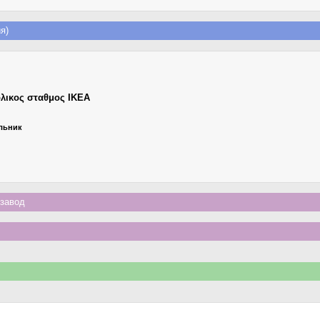
я)
λικος σταθμος ΙΚΕΑ
ельник
завод