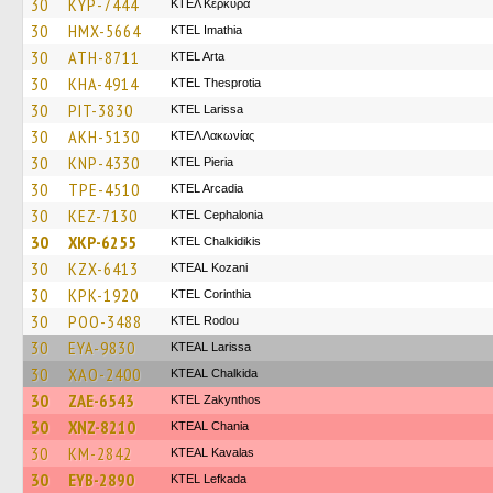
30
KYP-7444
ΚΤΕΛ Κέρκυρα
30
HMX-5664
KTEL Imathia
30
ATH-8711
KTEL Arta
30
KHA-4914
KTEL Thesprotia
30
PIT-3830
KTEL Larissa
30
AKH-5130
ΚΤΕΛ Λακωνίας
30
KNP-4330
KTEL Pieria
30
TPE-4510
KTEL Arcadia
30
KEZ-7130
KTEL Cephalonia
30
XKP-6255
ΚΤΕL Chalkidikis
30
KZX-6413
KTEAL Kozani
30
KPK-1920
KTEL Corinthia
30
POO-3488
ΚΤΕL Rodou
30
EYA-9830
KTEAL Larissa
30
XAO-2400
KTEAL Chalkida
30
ZAE-6543
KTEL Zakynthos
30
XNZ-8210
KTEAL Chania
30
KM-2842
KTEAL Kavalas
30
EYB-2890
KTEL Lefkada