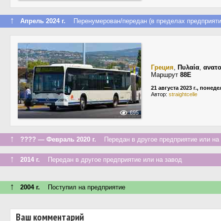
↑
Апрель 2024 г.
Перенумерован/передан (в пределах предприяти
Греция
,
Πυλαία
,
ανατο
Маршрут
88E
21 августа 2023 г., понед
Автор:
straightcelle
695
↑
???? — Февраль 2020 г.
Передан в другое предприятие или на 
↑
2014 г.
Передан в другое предприятие или на завод
↑
2004 г.
Поступил на предприятие
Ваш комментарий