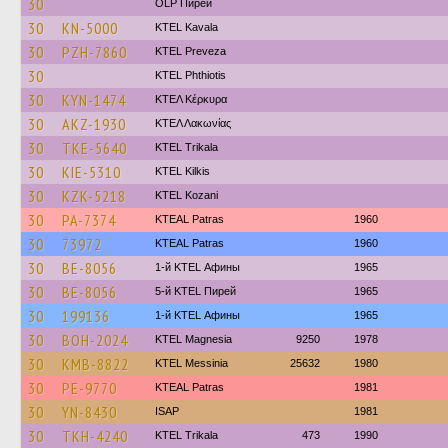
30
OLP Пирей
30
KN-5000
KTEL Kavala
30
PZH-7860
KTEL Preveza
30
ΚΤΕL Phthiotis
30
KYN-1474
ΚΤΕΛ Κέρκυρα
30
AKZ-1930
ΚΤΕΛ Λακωνίας
30
TKE-5640
ΚΤΕL Τrikala
30
KIE-5310
KTEL Kilkis
30
KZK-5218
ΚΤΕL Kozani
30
PA-7374
KTEAL Patras
1960
30
73972
KTEAL Patras
1960
30
BE-8056
1-й KTEL Афины
1965
30
BE-8056
5-й KTEL Пирей
1965
30
199136
1-й KTEL Афины
1965
30
BOH-2024
ΚΤΕL Magnesia
9250
1978
30
KMB-8822
KTEL Messinia
25632
1980
30
PE-9770
KTEAL Patras
1981
30
YN-8430
ISAP
1981
30
TKH-4240
ΚΤΕL Τrikala
473
1990