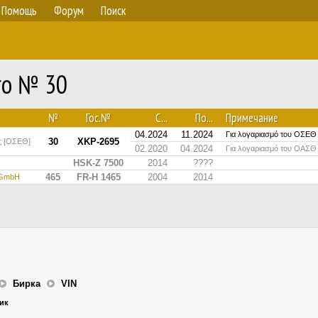
Помощь
Форум
Поиск
ro № 30
№
Гос.№
С...
По...
Примечание
04.2024
11.2024
Για λογαριασμό του ΟΣΕΘ
30
XKP-2695
ς [ΟΣΕΘ]
02.2020
04.2024
Για λογαριασμό του ΟΑΣΘ
HSK-Z 7500
2014
????
465
FR-H 1465
2004
2014
-GmbH
Бирка
VIN
ник