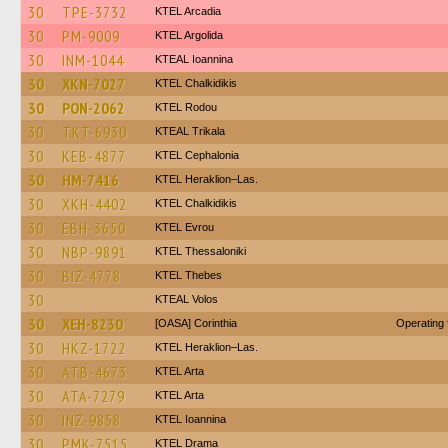
30
TPE-3732
KTEL Arcadia
30
PM-9009
KTEL Argolida
30
INM-1044
KTEAL Ioannina
30
XKN-7027
ΚΤΕL Chalkidikis
30
PON-2062
ΚΤΕL Rodou
30
TKT-6930
KTEAL Trikala
30
KEB-4877
KTEL Cephalonia
30
HM-7416
KTEL Heraklion–Las.
30
XKH-4402
ΚΤΕL Chalkidikis
30
EBH-3650
KTEL Evrou
30
NBP-9891
KTEL Thessaloniki
30
BIZ-4778
KTEL Thebes
30
KTEAL Volos
30
XEH-8230
[OASA] Corinthia
Operating
30
HKZ-1722
KTEL Heraklion–Las.
30
ATB-4673
KTEL Arta
30
ATA-7279
KTEL Arta
30
INZ-9858
KTEL Ioannina
30
PMK-7515
KTEL Drama