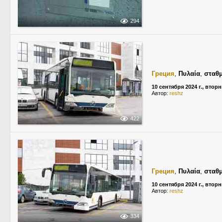
294
Греция
,
Πυλαία
,
σταθμ
10 сентября 2024 г., втор
Автор:
reshz
422
Греция
,
Πυλαία
,
σταθμ
10 сентября 2024 г., втор
Автор:
reshz
334