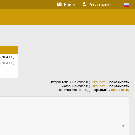
Войти
Регистрация
 (№ 4030)
 (№ 4030)
Второстепенные фото (0):
скрывать
/
показывать
Условные фото (0):
скрывать
/
показывать
Технические фото (0):
скрывать
/
показывать
¤