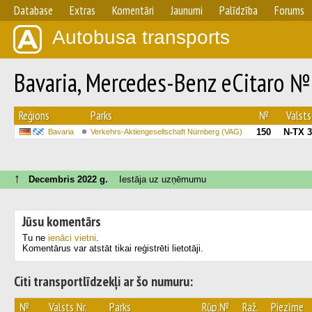
Database
Extras
Komentāri
Jaunumi
Palīdzība
Forums
Autobusa transports
Bavaria, Mercedes-Benz eCitaro 
Reģions
Parks
№
Valsts
150
N-TX 
Bavaria
Verkehrs-Aktiengesellschaft Nürnberg (VAG)
↑
Decembris 2022 g.
Iestāja uz uzņēmumu
Jūsu komentārs
Tu ne
ienāci vietni
.
Komentārus var atstāt tikai reģistrēti lietotāji.
Citi transportlīdzekļi ar šo numuru:
№
Valsts Nr.
Parks
Rūp.№
Raž.
Piezīme