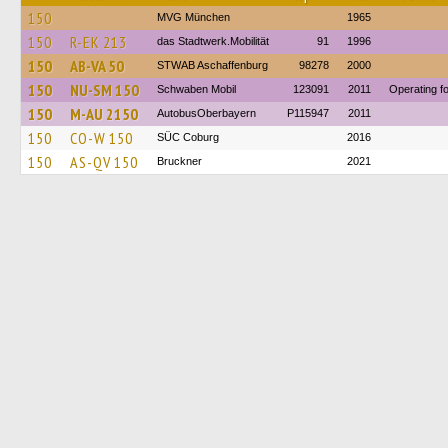
150
MVG München
1965
150
R-EK 213
das Stadtwerk.Mobilität
91
1996
150
AB-VA 50
STWAB Aschaffenburg
98278
2000
150
NU-SM 150
Schwaben Mobil
123091
2011
Operating f
150
M-AU 2150
AutobusOberbayern
P115947
2011
150
CO-W 150
SÜC Coburg
2016
150
AS-QV 150
Bruckner
2021