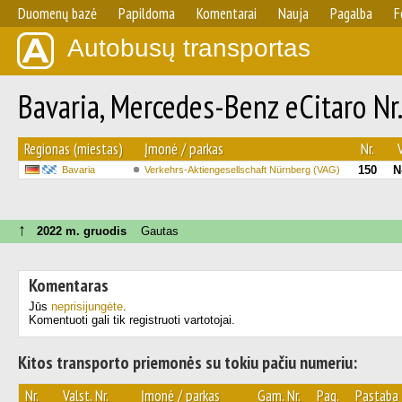
Duomenų bazė
Papildoma
Komentarai
Nauja
Pagalba
F
Autobusų transportas
Bavaria, Mercedes-Benz eCitaro Nr
Regionas (miestas)
Įmonė / parkas
Nr.
150
N
Bavaria
Verkehrs-Aktiengesellschaft Nürnberg (VAG)
↑
2022 m. gruodis
Gautas
Komentaras
Jūs
neprisijungėte
.
Komentuoti gali tik registruoti vartotojai.
Kitos transporto priemonės su tokiu pačiu numeriu:
Nr.
Valst. Nr.
Įmonė / parkas
Gam. Nr.
Pag.
Pastaba