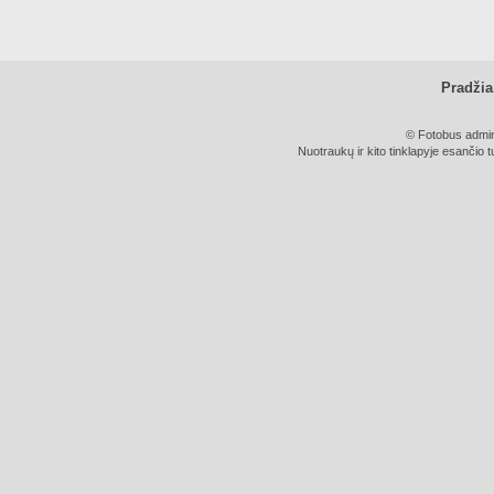
Pradžia
© Fotobus admini
Nuotraukų ir kito tinklapyje esančio t