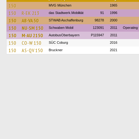
150
MVG München
1965
150
R-EK 213
das Stadtwerk.Mobilität
91
1996
150
AB-VA 50
STWAB Aschaffenburg
98278
2000
150
NU-SM 150
Schwaben Mobil
123091
2011
Operating
150
M-AU 2150
AutobusOberbayern
P115947
2011
150
CO-W 150
SÜC Coburg
2016
150
AS-QV 150
Bruckner
2021