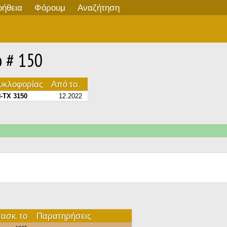
οήθεια
Φόρουμ
Αναζήτηση
 # 150
κυκλοφορίας
Από το...
-TX 3150
12.2022
ασκ. το
Παρατηρήσεις