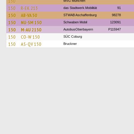
150
MVG München
150
R-EK 213
das Stadtwerk.Mobilität
91
150
AB-VA 50
STWAB Aschaffenburg
98278
150
NU-SM 150
Schwaben Mobil
123091
150
M-AU 2150
AutobusOberbayern
P115947
150
CO-W 150
SÜC Coburg
150
AS-QV 150
Bruckner