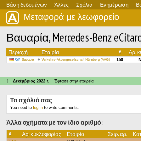
Βάση δεδομένων
Άλλες
Σχόλια
Ενημέρωση
Β
Μεταφορά με λεωφορείο
Βαυαρία, Mercedes-Benz eCitaro
Περιοχή
Εταιρία
#
Αρ. 
150
N
Βαυαρία
Verkehrs-Aktiengesellschaft Nürnberg (VAG)
↑
Δεκέμβριος 2022 г.
Έφτασε στην εταιρεία
Το σχόλιό σας
You need to
log in
to write comments.
Άλλα οχήματα με τον ίδιο αριθμό:
#
Αρ. κυκλοφορίας
Εταιρία
Σειρ. αρ.
Κατ