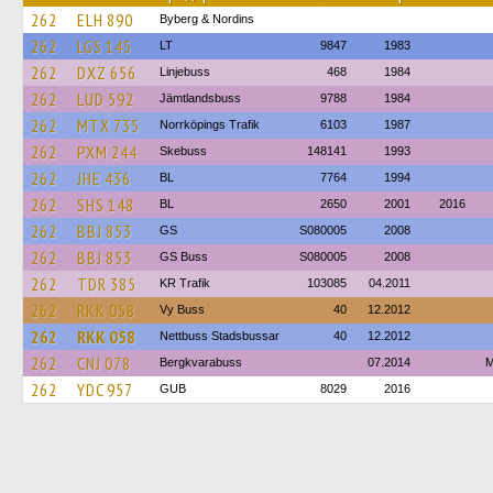
262
ELH 890
Byberg & Nordins
262
LGS 145
LT
9847
1983
262
DXZ 656
Linjebuss
468
1984
262
LUD 592
Jämtlandsbuss
9788
1984
262
MTX 735
Norrköpings Trafik
6103
1987
262
PXM 244
Skebuss
148141
1993
262
JHE 436
BL
7764
1994
262
SHS 148
BL
2650
2001
2016
262
BBJ 853
GS
S080005
2008
262
BBJ 853
GS Buss
S080005
2008
262
TDR 385
KR Trafik
103085
04.2011
262
RKK 058
Vy Buss
40
12.2012
262
RKK 058
Nettbuss Stadsbussar
40
12.2012
262
CNJ 078
Bergkvarabuss
07.2014
M
262
YDC 957
GUB
8029
2016