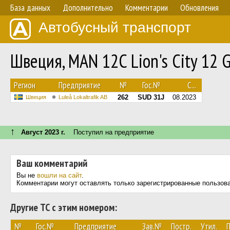
База данных
Дополнительно
Комментарии
Обновления
Автобусный транспорт
Швеция, MAN 12C Lion's City 12
Регион
Предприятие
№
Гос.№
С...
262
SUD 31J
08.2023
Швеция
Luleå Lokaltrafik AB
↑
Август 2023 г.
Поступил на предприятие
Ваш комментарий
Вы не
вошли на сайт
.
Комментарии могут оставлять только зарегистрированные пользов
Другие ТС с этим номером:
№
Гос.№
Предприятие
Зав.№
Постр.
Утил.