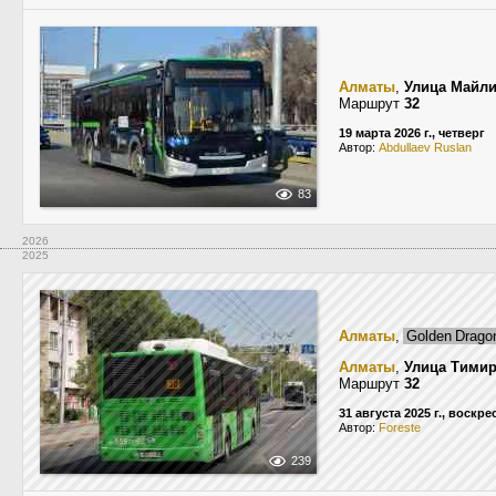
Алматы
,
Улица Майл
Маршрут
32
19 марта 2026 г., четверг
Автор:
Abdullaev Ruslan
83
2026
2025
Алматы
,
Golden Drago
Алматы
,
Улица Тимир
Маршрут
32
31 августа 2025 г., воскр
Автор:
Foreste
239