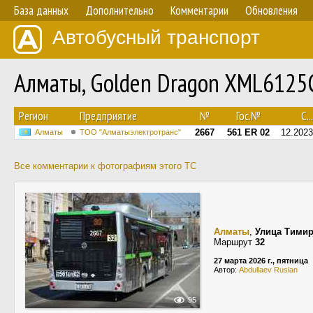
База данных
Дополнительно
Комментарии
Обновления
Автобусный транспорт
Алматы, Golden Dragon XML6125C
Регион
Предприятие
№
Гос.№
С...
2667
561 ER 02
12.2023
Алматы
ТОО "Алматыэлектротранс"
Все комментарии к фотографиям этого ТС
Алматы
,
Улица Тимир
Маршрут
32
27 марта 2026 г., пятница
Автор:
Abdullaev Ruslan
95