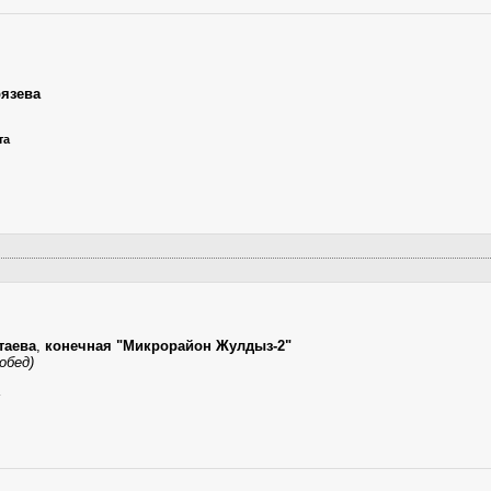
язева
та
таева
,
конечная "Микрорайон Жулдыз-2"
обед)