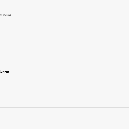
язева
афина