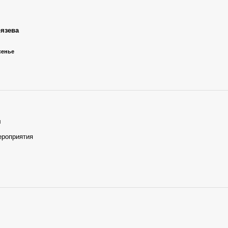
язева
есенье
я
ероприятия