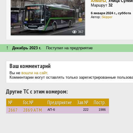
Алматы
,
Улица Суле
Маршрут
32
6 января 2024 г., суббота
Автор:
Skipper
367
↑
Декабрь 2023 г.
Поступил на предприятие
Ваш комментарий
Вы не
вошли на сайт
.
Комментарии могут оставлять только зарегистрированные пользов
Другие ТС с этим номером:
№
Гос.№
Предприятие
Зав.№
Постр.
2667
2869 АТМ
АП-6
222
1986