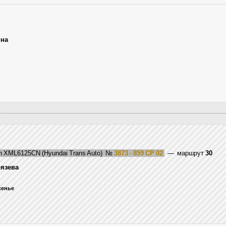
ина
n XML6125CN (Hyundai Trans Auto)
№
3873 · 859 CP 02
— маршрут
30
язева
есенье