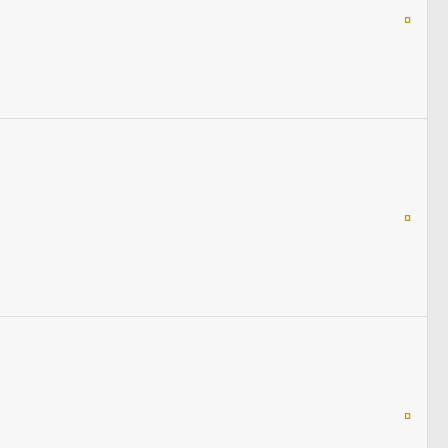
¤
¤
¤