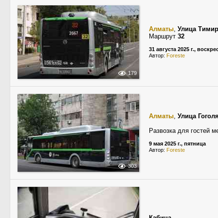
Алматы
,
Улица Тимир
Маршрут
32
31 августа 2025 г., воскр
Автор:
Foreste
179
Алматы
,
Улица Гогол
Развозка для гостей м
9 мая 2025 г., пятница
Автор:
Foreste
303
Кабина