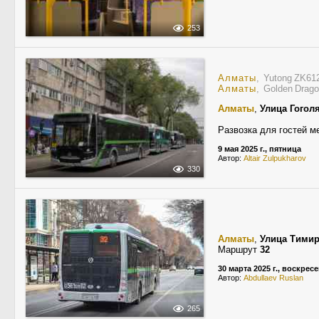
253
Алматы
, Yutong ZK6
Алматы
, Golden Drag
Алматы
,
Улица Гогол
Развозка для гостей м
9 мая 2025 г., пятница
Автор:
Altair Zulpukharov
330
Алматы
,
Улица Тимир
Маршрут
32
30 марта 2025 г., воскрес
Автор:
Abdullaev Ruslan
265