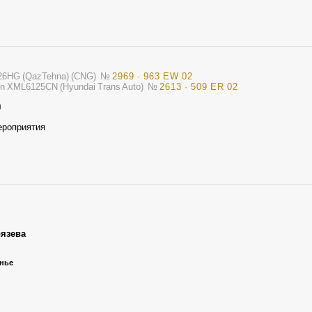
126HG (QazTehna) (CNG)
№
2969 · 963 EW 02
on XML6125CN (Hyundai Trans Auto)
№
2613 · 509 ER 02
я
ероприятия
язева
енье