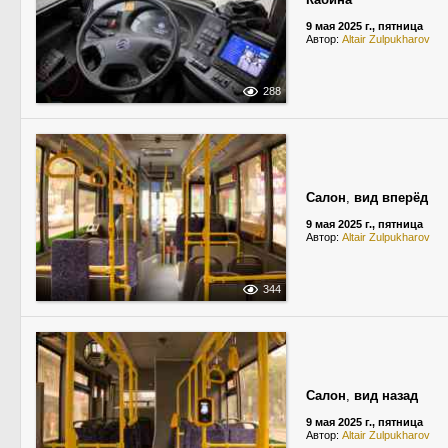
9 мая 2025 г., пятница
Автор:
Altair Zulpukharov
288
Салон
,
вид вперёд
9 мая 2025 г., пятница
Автор:
Altair Zulpukharov
344
Салон
,
вид назад
9 мая 2025 г., пятница
Автор:
Altair Zulpukharov