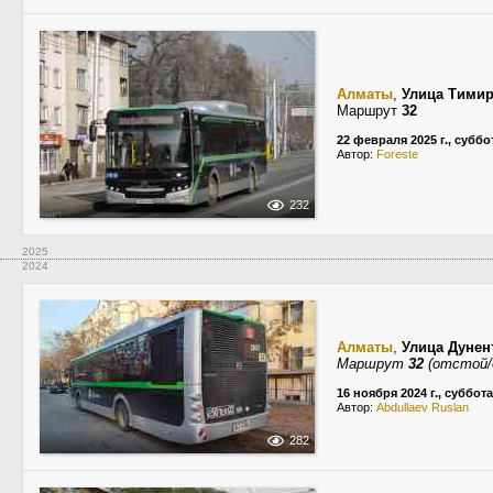
Алматы
,
Улица Тимир
Маршрут
32
22 февраля 2025 г., суббо
Автор:
Foreste
232
2025
2024
Алматы
,
Улица Дунен
Маршрут
32
(отстой/
16 ноября 2024 г., суббота
Автор:
Abdullaev Ruslan
282