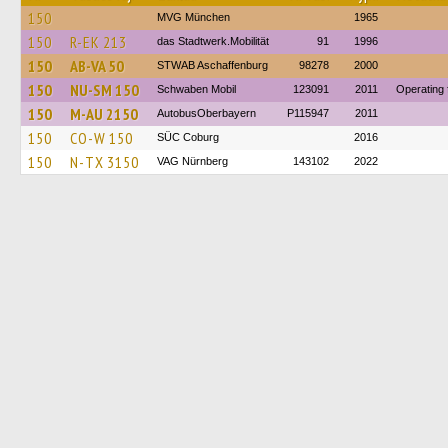
150
MVG München
1965
150
R-EK 213
das Stadtwerk.Mobilität
91
1996
150
AB-VA 50
STWAB Aschaffenburg
98278
2000
150
NU-SM 150
Schwaben Mobil
123091
2011
Operating
150
M-AU 2150
AutobusOberbayern
P115947
2011
150
CO-W 150
SÜC Coburg
2016
150
N-TX 3150
VAG Nürnberg
143102
2022