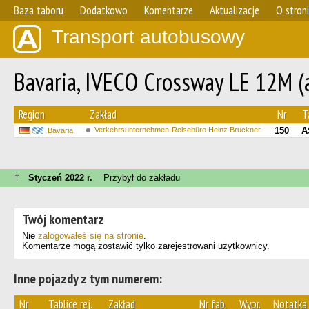
Baza taboru
Dodatkowo
Komentarze
Aktualizacje
O stron
Transport autobusowy
Bavaria, IVECO Crossway LE 12M (a
Region
Zakład
Nr
T
Verkehrsunternehmen-Reisebüro Heinz Bruckner
150
A
Bavaria
↑
Styczeń 2022 r.
Przybył do zakładu
Twój komentarz
Nie
zalogowałeś się na stronie
.
Komentarze mogą zostawić tylko zarejestrowani użytkownicy.
Inne pojazdy z tym numerem:
Nr
Tablice rej.
Zakład
Nr fab.
Wypr.
Notatka