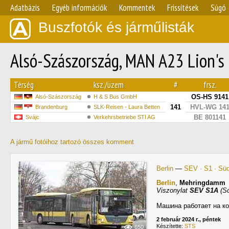
Adatbázis
Egyéb információk
Kommentek
Frissítések
Súgó
Buszfotók és járműlisták
Alsó-Szászország, MAN A23 Lion's
Térség
ksz./üzem
#
frsz.
OS-HS 9141
Alsó-Szászország
H & S Bus GmbH
141
HVL-WG 14
Brandenburg
SLK-Reisen - Laura Betten
BE 801141
Svájc
Verkehrsbetriebe STI AG
A jármű fotóihoz tartozó összes komment
Berlin
—
SEV · S1 · Sü
Berlin
,
Mehringdamm
Viszonylat
SEV S1A
(Sc
Машина работает на ко
2 február 2024 г., péntek
Készítette:
STS
650