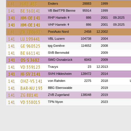
141
H-FE 413
Enders
28883
1999
141
BE 560141
VB Biel/TPB Bienne
95914
1999
141
HM-OE 141
RHP Hameln ✝
886
2001
09.2025
141
HM-OE 141
VHP Hameln ✝
886
2001
09.2025
141
ZH 780692
PostAuto Nord
2458
12.2002
141
LU 199441
VBL Luzern
104738
2004
141
GE 960525
tpg Genève
114652
2008
141
BE 661141
SVB Bernmobil
2009
141
OS-S 3682
SWO Osnabrück
6043
2009
141
VD 359123
Travys
23
12.2013
141
HI-SV 2141
SVHI Hildesheim
128472
2014
141
OHZ-VS 141
von Rahden
2275
2018
141
BAR-NU 193
BBG Eberswalde
2019
141
ZG 88141
ZVB Zugerland
138048
2019
141
VD 558015
TPN Nyon
2023