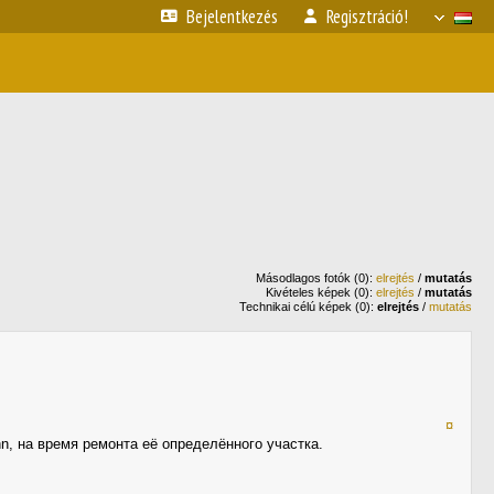
Bejelentkezés
Regisztráció!
Másodlagos fotók (0):
elrejtés
/
mutatás
Kivételes képek (0):
elrejtés
/
mutatás
Technikai célú képek (0):
elrejtés
/
mutatás
¤
, на время ремонта её определённого участка.