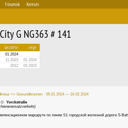
Fórumok
Keresés
 City G NG363 # 141
kezdete
vége
01.2024
1
11.2023
01.2024
2012
03.2023
dkreuz <> Gesundbrunnen · 05.01.2024 — 16.02.2024
Yorckstraße
hienenersatzverkehr)
мпенсационном маршруте по линии S1 городской железной дороги S-Bahn