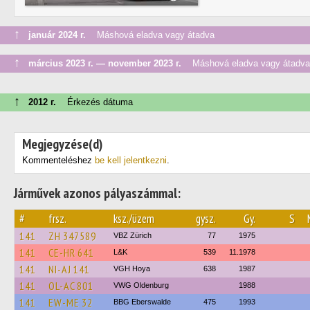
↑
január 2024 г.
Máshová eladva vagy átadva
↑
március 2023 г. — november 2023 г.
Máshová eladva vagy átadva
↑
2012 г.
Érkezés dátuma
Megjegyzése(d)
Kommenteléshez
be kell jelentkezni
.
Járművek azonos pályaszámmal:
#
frsz.
ksz./üzem
gysz.
Gy.
S
141
ZH 347589
VBZ Zürich
77
1975
141
CE-HR 641
L&K
539
11.1978
141
NI-AJ 141
VGH Hoya
638
1987
141
OL-AC 801
VWG Oldenburg
1988
141
EW-ME 32
BBG Eberswalde
475
1993