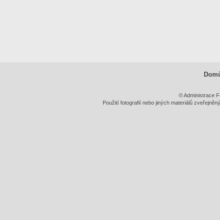
Dom
© Administrace F
Použití fotografií nebo jiných materiálů zveřejně