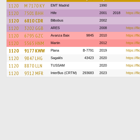
1120
M 7170 KY
EMT Madrid
1990
1120
7501 BHH
Hife
2001
2018
https://fl
1120
6810 CDR
Bilbobus
2002
1120
3202 GGB
ARES
2008
https://fl
1120
6795 GZC
Avanza Baix
9845
2010
https://fl
1120
5565 HNM
Martin
2012
https://fli
1120
9177 KWW
Plana
B-7791
2019
https://f
1120
9847 LHG
Sagalés
43423
2020
https://fl
1120
8870 LLN
TUSSAM
2020
https://f
1120
9312 MFR
InterBus (CRTM)
293683
2023
https://fl