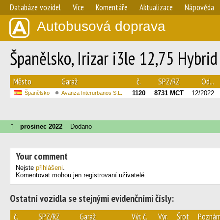
Databáze vozidel
Více
Komentáře
Aktualizace
Nápověda
Autobusová doprava
Španělsko, Irizar i3le 12,75 Hybrid
Město
Garáž
č.
SPZ/RZ
Od...
1120
8731 MCT
12/2022
Španělsko
Avanza Interurbanos S.L.
↑
prosinec 2022
Dodano
Your comment
Nejste
přihlášeni
.
Komentovat mohou jen registrovaní uživatelé.
Ostatní vozidla se stejnými evidenčními čísly:
č.
SPZ/RZ
Garáž
Výr. č.
Výr.
Šrot
Pozná