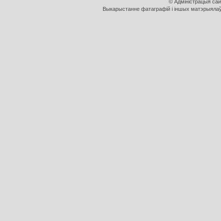
© Адміністрацыя са
Выкарыстанне фатаграфій і іншых матэрыялаў, 