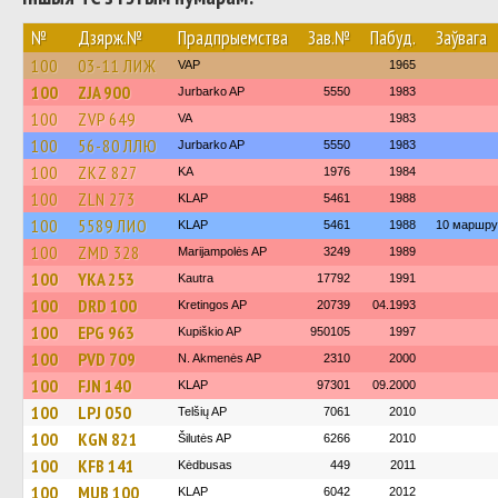
№
Дзярж.№
Прадпрыемства
Зав.№
Пабуд.
Заўвага
100
03-11 ЛИЖ
VAP
1965
100
ZJA 900
Jurbarko AP
5550
1983
100
ZVP 649
VA
1983
100
56-80 ЛЛЮ
Jurbarko AP
5550
1983
100
ZKZ 827
KA
1976
1984
100
ZLN 273
KLAP
5461
1988
100
5589 ЛИО
KLAP
5461
1988
10 маршру
100
ZMD 328
Marijampolės AP
3249
1989
100
YKA 253
Kautra
17792
1991
100
DRD 100
Kretingos AP
20739
04.1993
100
EPG 963
Kupiškio AP
950105
1997
100
PVD 709
N. Akmenės AP
2310
2000
100
FJN 140
KLAP
97301
09.2000
100
LPJ 050
Telšių AP
7061
2010
100
KGN 821
Šilutės AP
6266
2010
100
KFB 141
Kėdbusas
449
2011
100
MUB 100
KLAP
6042
2012