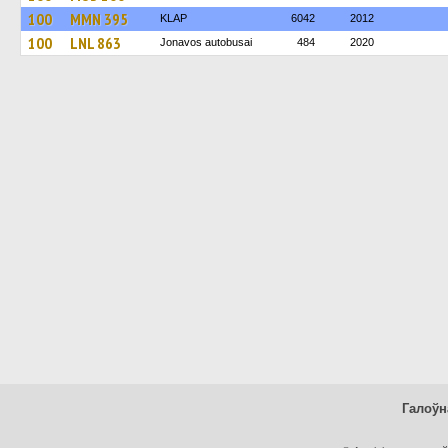
100
MMN 395
KLAP
6042
2012
100
LNL 863
Jonavos autobusai
484
2020
Галоўн