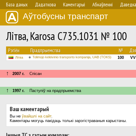
База даных
Дадаткова
Каментарыі
Абнаўленнi
Даведк
Аўтобусны транспарт
Літва, Karosa C735.1031 № 100
Рэгіён
Прадпрыемства
№
Дз
Tolimojo keleivinio transporto kompanija, UAB (TOKS)
100
VV
Літва
↑
2007 г.
Спісан
↑
1997 г.
Паступiў на прадпрыемства
Ваш каментарый
Вы не
ўвайшлі на сайт
.
Каментары могуць пакідаць толькі зарэгістраваныя карыстачы.
Іншыя ТС з гэтым нумарам: