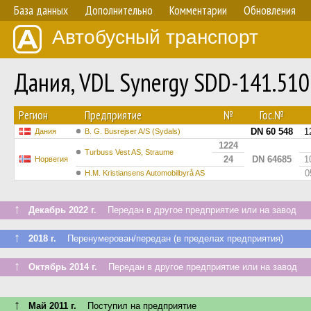
База данных
Дополнительно
Комментарии
Обновления
Автобусный транспорт
Дания, VDL Synergy SDD-141.51
Регион
Предприятие
№
Гос.№
DN 60 548
1
Дания
B. G. Busrejser A/S (Sydals)
1224
Turbuss Vest AS, Straume
24
DN 64685
1
Норвегия
0
H.M. Kristiansens Automobilbyrå AS
↑
Декабрь 2022 г.
Передан в другое предприятие или на завод
↑
2018 г.
Перенумерован/передан (в пределах предприятия)
↑
Октябрь 2014 г.
Передан в другое предприятие или на завод
↑
Май 2011 г.
Поступил на предприятие