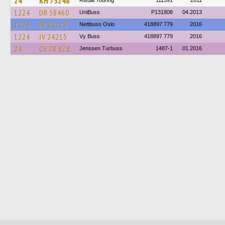
24
KH 75248
Risdal Touring
111391
2011
1224
DR 58460
UniBuss
P131808
04.2013
1224
JV 24215
Nettbuss Oslo
418897 779
2016
1224
JV 24215
Vy Buss
418897 779
2016
24
CV 78 878
Jenssen Turbuss
1487-1
01.2016