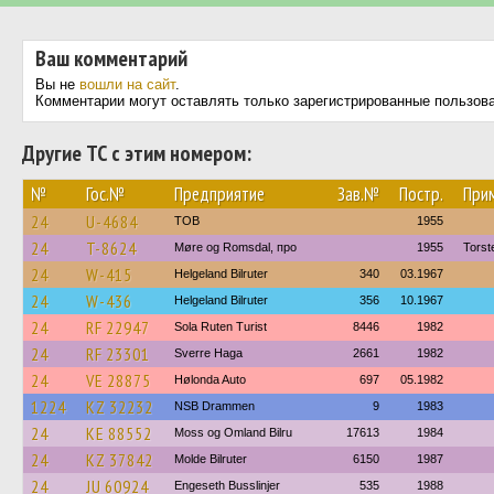
Ваш комментарий
Вы не
вошли на сайт
.
Комментарии могут оставлять только зарегистрированные пользов
Другие ТС с этим номером:
№
Гос.№
Предприятие
Зав.№
Постр.
При
24
U-4684
TOB
1955
24
T-8624
Møre og Romsdal, про
1955
Torst
24
W-415
Helgeland Bilruter
340
03.1967
24
W-436
Helgeland Bilruter
356
10.1967
24
RF 22947
Sola Ruten Turist
8446
1982
24
RF 23301
Sverre Haga
2661
1982
24
VE 28875
Hølonda Auto
697
05.1982
1224
KZ 32232
NSB Drammen
9
1983
24
KE 88552
Moss og Omland Bilru
17613
1984
24
KZ 37842
Molde Bilruter
6150
1987
24
JU 60924
Engeseth Busslinjer
535
1988