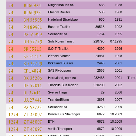
24
JU 60924
Ringeriksbuss AS
535
1988
24
JU 60924
Etnedal Bilruter
535
1988
24
BN 53595
Hadeland Bilselskap
930
1991
24
PN 89961
Bussen Trafikk
39518
1992
24
PX 31919
Sørlandsruta
1764
1995
24
DH 57779
Sola Ruten Turist
220795
07.1995
24
SR 83215
S.O.T. Trafikk
4390
1996
24
KF 81417
Østfold Bilruter
24981
1998
24
BD 25799
Birkeland Busser
2446
2001
24
CF 14824
SAS Flybussen
2563
2001
24
DK 23206
Hordaland, прочие
232465
2001
Turbu
24
DK 52011
Thorleifs Bussreiser
520200
2002
24
DL 32611
Sverre Haga
29
2006
24
UA 27442
TrønderBilene
3893
2007
24
PX 52228
Sørlandsruta
4250
2009
1224
ZT 45097
Boreal Bus Stavanger
6872
10.2009
1224
ZT 45097
BTN
6872
10.2009
1224
ZT 45097
Veolia Transport
6872
10.2009