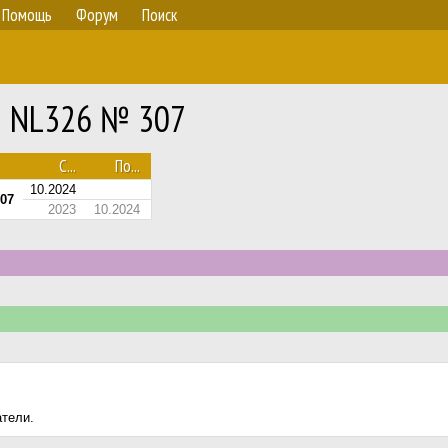
Помощь
Форум
Поиск
 E NL326 № 307
С...
По...
10.2024
07
2023
10.2024
атели.