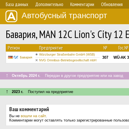
База данных
Дополнительно
Комментарии
Обновления
Автобусный транспорт
Бавария, MAN 12C Lion's City 12
Регион
Предприятие
№
Гос.№
Würzburger Straßenbahn GmbH (WSB)
307
WÜ-AK 3
Бавария
NVG Omnibus-Betriebsgesellschaft mbH
↑
Октябрь 2024 г.
Передан в другое предприятие или на завод
↑
2023 г.
Поступил на предприятие
Ваш комментарий
Вы не
вошли на сайт
.
Комментарии могут оставлять только зарегистрированные пользов