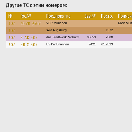
Другие ТС с этим номером:
№
Гос.№
Предприятие
Зав.№
Постр.
Примеч
307
M-VB 9307
VBR München
MVV Mün
307
swa Augsburg
1972
307
R-AK 307
das Stadtwerk.Mobilität
98653
2000
307
ER-O 307
ESTW Erlangen
9421
01.2023