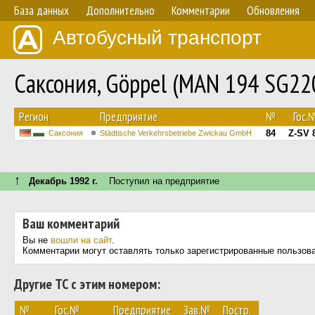
База данных
Дополнительно
Комментарии
Обновления
Автобусный транспорт
Саксония, Göppel (MAN 194 SG22
Регион
Предприятие
№
Гос.
84
Z-SV 
Саксония
Städtische Verkehrsbetriebe Zwickau GmbH
↑
Декабрь 1992 г.
Поступил на предприятие
Ваш комментарий
Вы не
вошли на сайт
.
Комментарии могут оставлять только зарегистрированные пользов
Другие ТС с этим номером:
№
Гос.№
Предприятие
Зав.№
Постр.