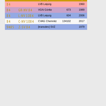
84
LVB Leipzig
1960
84
GR-NV 84
VGN Görlitz
673
1989
84
L-NV 1084
LVB Leipzig
604
2006
84
C-NV 1084
CVAG Chemnitz
134102
2017
9485
Z-SV 84
[transdev] SVZ
1979