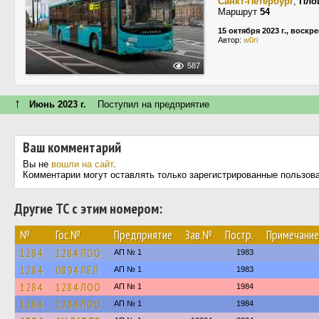
Санкт-Петербург
,
Пло
Маршрут
54
15 октября 2023 г., воскр
Автор:
w0ri
587
↑
Июнь 2023 г.
Поступил на предприятие
Ваш комментарий
Вы не
вошли на сайт
.
Комментарии могут оставлять только зарегистрированные пользов
Другие ТС с этим номером:
№
Гос.№
Предприятие
Зав.№
Постр.
Примечание
1284
1284 ЛОО
АП № 1
1983
1284
0894 ЛЕЛ
АП № 1
1983
1284
1284 ЛОО
АП № 1
1984
1284
1284 ЛОО
АП № 1
1984