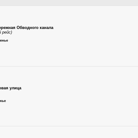
ережная Обводного канала
 рейс)
сенье
овая улица
енье