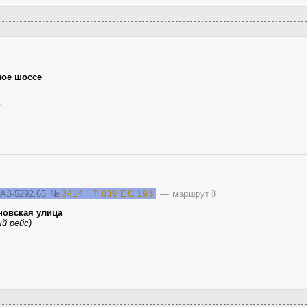
ое шоссе
к
АЗ-5292.65
№
3414 · Т 839 ЕС 198
— маршрут 8
новская улица
й рейс)