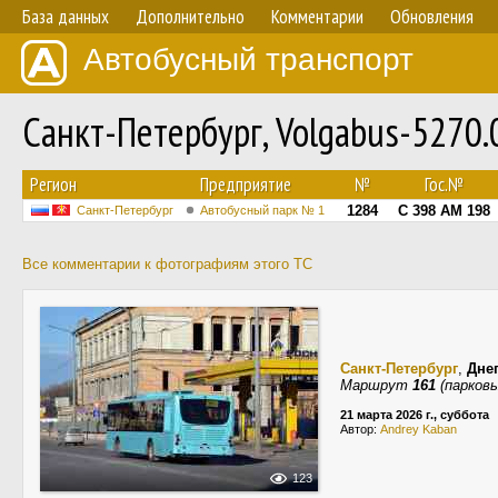
База данных
Дополнительно
Комментарии
Обновления
Автобусный транспорт
Санкт-Петербург, Volgabus-5270
Регион
Предприятие
№
Гос.№
1284
С 398 АМ 198
Санкт-Петербург
Автобусный парк № 1
Все комментарии к фотографиям этого ТС
Санкт-Петербург
,
Дне
Маршрут
161
(парковы
21 марта 2026 г., суббота
Автор:
Andrey Kaban
123