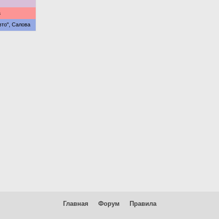
а
то", Салова
Главная
Форум
Правила