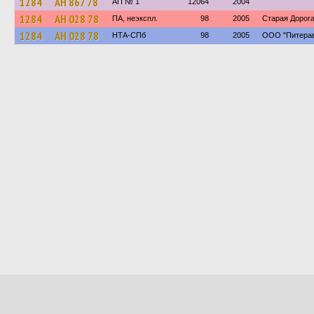
1284
АН 867 78
АП № 1
12064
2004
1284
АН 028 78
ПА, неэкспл.
98
2005
Старая Дорог
1284
АН 028 78
НТА-СПб
98
2005
ООО "Питерав