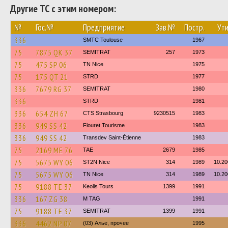
Другие ТС с этим номером:
№
Гос.№
Предприятие
Зав.№
Постр.
Ути
336
SMTC Toulouse
1967
75
7875 QK 37
SEMITRAT
257
1973
75
475 SP 06
TN Nice
1975
75
175 QT 21
STRD
1977
336
7679 RG 37
SEMITRAT
1980
336
STRD
1981
336
654 ZH 67
CTS Strasbourg
9230515
1983
336
949 SS 42
Flouret Tourisme
1983
336
949 SS 42
Transdev Saint-Étienne
1983
75
2169 ME 76
TAE
2679
1985
75
5675 WY 06
ST2N Nice
314
1989
10.20
75
5675 WY 06
TN Nice
314
1989
10.20
75
9188 TE 37
Keolis Tours
1399
1991
336
167 ZG 38
M TAG
1991
75
9188 TE 37
SEMITRAT
1399
1991
336
4462 NP 07
(03) Алье, прочее
1995