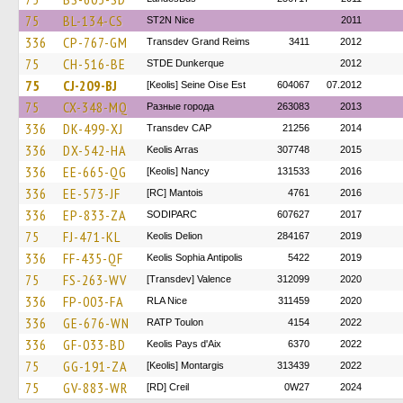
75
BL-134-CS
ST2N Nice
2011
336
CP-767-GM
Transdev Grand Reims
3411
2012
75
CH-516-BE
STDE Dunkerque
2012
75
CJ-209-BJ
[Keolis] Seine Oise Est
604067
07.2012
75
CX-348-MQ
Разные города
263083
2013
336
DK-499-XJ
Transdev CAP
21256
2014
336
DX-542-HA
Keolis Arras
307748
2015
336
EE-665-QG
[Keolis] Nancy
131533
2016
336
EE-573-JF
[RC] Mantois
4761
2016
336
EP-833-ZA
SODIPARC
607627
2017
75
FJ-471-KL
Keolis Delion
284167
2019
336
FF-435-QF
Keolis Sophia Antipolis
5422
2019
75
FS-263-WV
[Transdev] Valence
312099
2020
336
FP-003-FA
RLA Nice
311459
2020
336
GE-676-WN
RATP Toulon
4154
2022
336
GF-033-BD
Keolis Pays d'Aix
6370
2022
75
GG-191-ZA
[Keolis] Montargis
313439
2022
75
GV-883-WR
[RD] Creil
0W27
2024