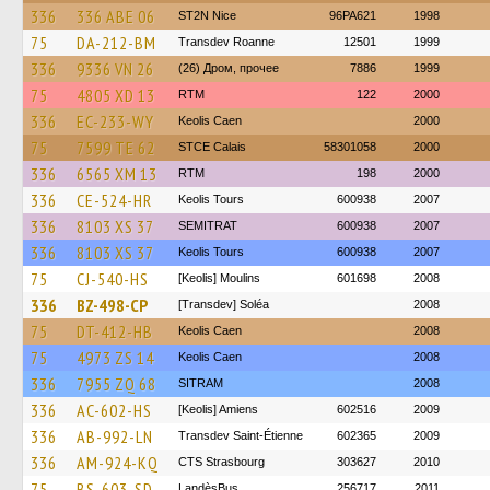
336
336 AВЕ 06
ST2N Nice
96PA621
1998
75
DA-212-BM
Transdev Roanne
12501
1999
336
9336 VN 26
(26) Дром, прочее
7886
1999
75
4805 XD 13
RTM
122
2000
336
EC-233-WY
Keolis Caen
2000
75
7599 TE 62
STCE Calais
58301058
2000
336
6565 XM 13
RTM
198
2000
336
CE-524-HR
Keolis Tours
600938
2007
336
8103 XS 37
SEMITRAT
600938
2007
336
8103 XS 37
Keolis Tours
600938
2007
75
CJ-540-HS
[Keolis] Moulins
601698
2008
336
BZ-498-CP
[Transdev] Soléa
2008
75
DT-412-HB
Keolis Caen
2008
75
4973 ZS 14
Keolis Caen
2008
336
7955 ZQ 68
SITRAM
2008
336
AC-602-HS
[Keolis] Amiens
602516
2009
336
AB-992-LN
Transdev Saint-Étienne
602365
2009
336
AM-924-KQ
CTS Strasbourg
303627
2010
75
BS-603-SD
LandèsBus
256717
2011