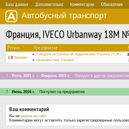
База данных
Дополнительно
Комментарии
Обновления
Автобусный транспорт
Франция, IVECO Urbanway 18M 
Регион
Предприятие
Transports en Commun de l'Agglomération Troyenne (TCAT)
3
Франция
Disneyland Paris Transport
↑
Июль 2021 г. — Февраль 2022 г.
Передан в другое предприятие 
↑
Июнь 2016 г.
Поступил на предприятие
Ваш комментарий
Вы не
вошли на сайт
.
Комментарии могут оставлять только зарегистрированные пользов